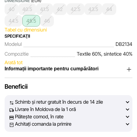
DIMENSIUNE
(EUR)
40
40.5
41.5
42
42.5
43.5
44
44.5
45.5
46
Tabel cu dimensiuni
SPECIFICAŢII
Modelul
DB2134
Compozitie
Textile 60%, sintetice 40%
Arată tot
Informații importante pentru cumpărători
Noi, echipa rețelei de magazine Sportlandia, apreciem
Beneficii
încrederea clienților noștri. În fiecare zi depunem eforturi
pentru ca informațiile despre produsele și serviciile
Schimb și retur gratuit în decurs de 14 zile
prezentate pe site să fie cât mai complete, obiective și
Livrare în Moldova de la 1 oră
actuale. Scopul nostru este să vă oferim informații corecte și
Plătește comod, în rate
veridice, pentru ca dvs. să puteți lua cea mai bună decizie
Achitați comanda la primire
de cumpărare.