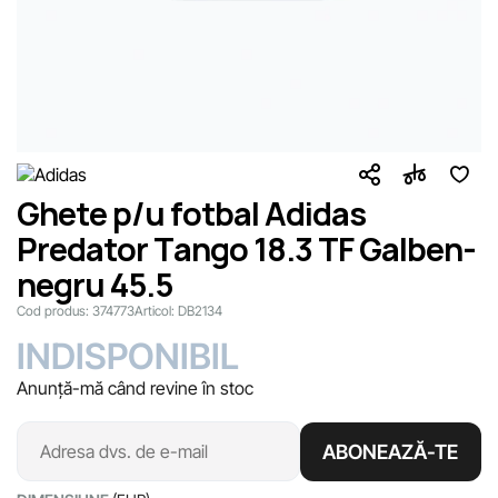
Ghete p/u fotbal Adidas
Predator Tango 18.3 TF Galben-
negru 45.5
Cod produs:
374773
Articol:
DB2134
INDISPONIBIL
Anunță-mă când revine în stoc
ABONEAZĂ-TE