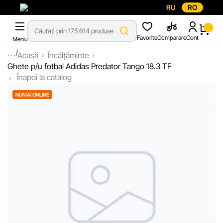
RU
RO
Favorite
Comparare
Cont
Meniu
...
Acasă
Încălțăminte
Ghete p/u fotbal Adidas Predator Tango 18.3 TF
Înapoi la catalog
NUMAI ONLINE