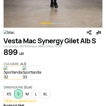
Vesta Mac Synergy Gilet Alb S
Cod produs:
1167102
Articol:
MIAS-SYGLL-IVOR
899
LEI
CULOARE:
ALB
DIMENSIUNE
(SUA)
XS
S
M
L
XL
Tabel cu dimensiuni
ÎN MAGAZINE