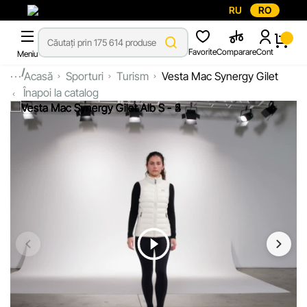
RU
RO
Favorite
Comparare
Cont
Meniu
...
Acasă
Sporturi
Turism
Vesta Mac Synergy Gilet
Înapoi la catalog