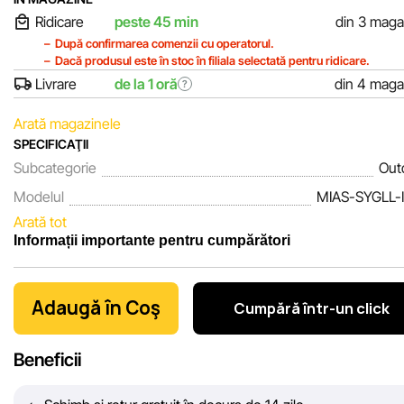
Ridicare
peste 45 min
din 3 maga
După confirmarea comenzii cu operatorul.
Dacă produsul este în stoc în filiala selectată pentru ridicare.
Livrare
de la 1 oră
din 4 maga
?
Arată magazinele
SPECIFICAŢII
Subcategorie
Out
Modelul
MIAS-SYGLL-
Arată tot
Informații importante pentru cumpărători
Noi, echipa rețelei de magazine Sportlandia, apreciem încrede
clienților noștri. În fiecare zi depunem eforturi pentru ca informa
Adaugă în Coş
Cumpără într-un click
despre produsele și serviciile prezentate pe site să fie cât mai
complete, obiective și actuale. Scopul nostru este să vă oferim
Beneficii
informații corecte și veridice, pentru ca dvs. să puteți lua cea m
bună decizie de cumpărare.