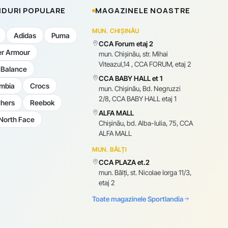
DURI POPULARE
MAGAZINELE NOASTRE
MUN. CHIȘINĂU
Adidas
Puma
CCA Forum etaj 2
r Armour
mun. Chişinău, str. Mihai
Viteazul,14 , CCA FORUM, etaj 2
Balance
CCA BABY HALL et 1
mbia
Crocs
mun. Chişinău, Bd. Negruzzi
2/8, CCA BABY HALL etaj 1
hers
Reebok
ALFA MALL
North Face
Chișinău, bd. Alba-Iulia, 75, CCA
ALFA MALL
MUN. BĂLȚI
CCA PLAZA et.2
mun. Bălți, st. Nicolae Iorga 11/3,
etaj 2
Toate magazinele Sportlandia