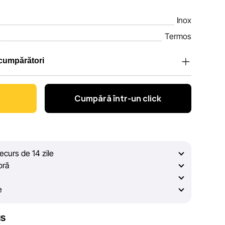
Inox
Termos
 cumpărători
Sportlandia, apreciem încrederea clienților noștri. În
ru ca informațiile despre produsele și serviciile
Cumpără într-un click
i complete, obiective și actuale. Scopul nostru este să
veridice, pentru ca dvs. să puteți lua cea mai bună
decurs de 14 zile
rolului constant, Sportlandia nu poate garanta
oră
elor afișate pe site, din cauza unor posibile erori
. De asemenea, nu ne asumăm responsabilitatea pentru
e
ațiilor de pe resurse externe, către care pot exista
us