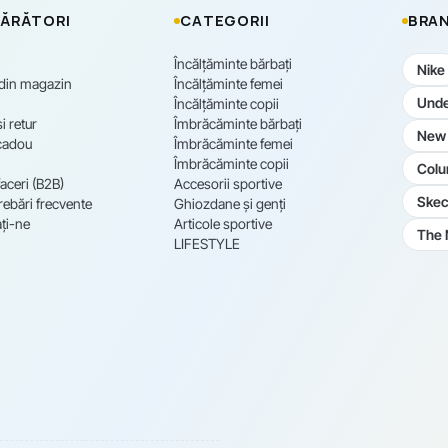
ĂRĂTORI
CATEGORII
BRAN
Încălțăminte bărbați
Nike
 din magazin
Încălțăminte femei
Unde
Încălțăminte copii
i retur
Îmbrăcăminte bărbați
New 
cadou
Îmbrăcăminte femei
Îmbrăcăminte copii
Colu
aceri (B2B)
Accesorii sportive
Skec
rebări frecvente
Ghiozdane și genți
ți-ne
Articole sportive
The 
LIFESTYLE