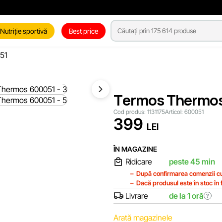
Nutriție sportivă
Best price
51
Termos Thermo
Cod produs:
1131175
Articol:
600051
399
LEI
ÎN MAGAZINE
Ridicare
peste 45 min
După confirmarea comenzii cu
Dacă produsul este în stoc în f
Livrare
de la 1 oră
?
Arată magazinele