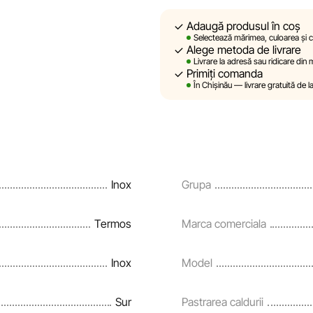
Sportlandia își rezervă dreptul de
prealabilă, descrierile, caracteri
Adaugă produsul în coș
site sunt simulate și au un carac
Selectează mărimea, culoarea și ca
Alege metoda de livrare
sunt oferite exclusiv în scop inf
Livrare la adresă sau ridicare din
Primiți comanda
Prețurile produselor, precum și co
În Chișinău — livrare gratuită de l
rate și creditării pot fi modific
notificare prealabilă.
Echipa noastră verifică și actual
și corecta prompt eventualele er
Inox
Grupa
Termos
Marca comerciala
Inox
Model
Sur
Pastrarea caldurii