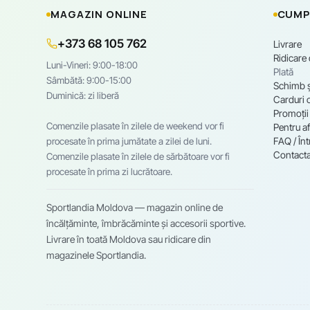
MAGAZIN ONLINE
CUMP
+373 68 105 762
Livrare
Ridicare
Luni-Vineri: 9:00-18:00
Plată
Sâmbătă: 9:00-15:00
Schimb ș
Duminică: zi liberă
Carduri 
Promoții
Comenzile plasate în zilele de weekend vor fi
Pentru af
FAQ / Înt
procesate în prima jumătate a zilei de luni.
Contacta
Comenzile plasate în zilele de sărbătoare vor fi
procesate în prima zi lucrătoare.
Sportlandia Moldova — magazin online de
încălțăminte, îmbrăcăminte și accesorii sportive.
Livrare în toată Moldova sau ridicare din
magazinele Sportlandia.