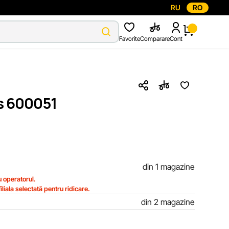
RU
RO
Favorite
Comparare
Cont
s 600051
din 1 magazine
 operatorul.
iliala selectată pentru ridicare.
din 2 magazine