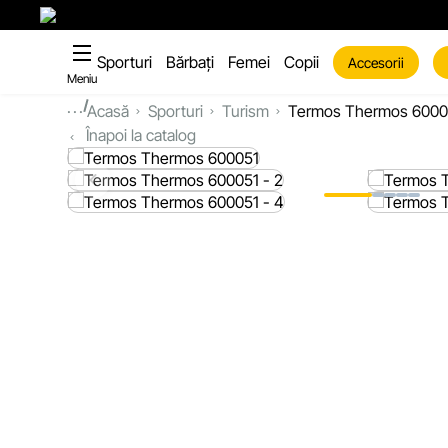
Sporturi
Bărbați
Femei
Copii
Accesorii
Meniu
...
Acasă
Sporturi
Turism
Termos Thermos 6000
Înapoi la catalog