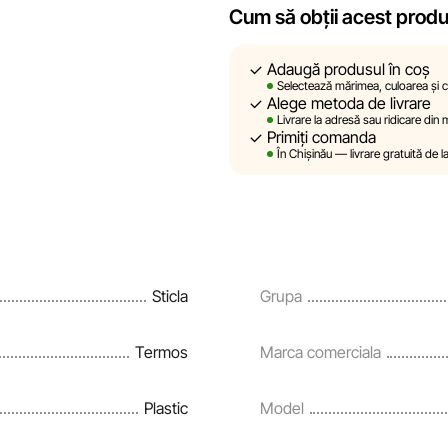
Cum să obții acest prod
Sportlandia își rezervă dreptul de
prealabilă, descrierile, caracteri
Adaugă produsul în coș
site sunt simulate și au un carac
Selectează mărimea, culoarea și ca
Alege metoda de livrare
sunt oferite exclusiv în scop inf
Livrare la adresă sau ridicare din
Primiți comanda
Prețurile produselor, precum și co
În Chișinău — livrare gratuită de l
rate și creditării pot fi modific
notificare prealabilă.
Echipa noastră verifică și actual
și corecta prompt eventualele er
Sticla
Grupa
Termos
Marca comerciala
Plastic
Model