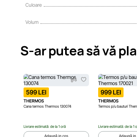
Culoare
Volum
S-ar putea să vă pl
599 LEI
999 LEI
THERMOS
THERMOS
Cana termos Thermos 130074
Termos p/u bauturi The
Livrare estimată: de la 1 oră
Livrare estimată: de la 1 
Adaugă in coș
Adaugă in