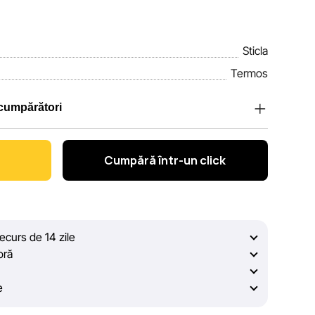
Sticla
Termos
 cumpărători
Sportlandia, apreciem încrederea clienților noștri. În
ru ca informațiile despre produsele și serviciile
Cumpără într-un click
i complete, obiective și actuale. Scopul nostru este să
veridice, pentru ca dvs. să puteți lua cea mai bună
decurs de 14 zile
rolului constant, Sportlandia nu poate garanta
oră
elor afișate pe site, din cauza unor posibile erori
. De asemenea, nu ne asumăm responsabilitatea pentru
e
ațiilor de pe resurse externe, către care pot exista