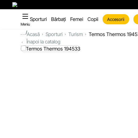
Sporturi
Bărbați
Femei
Copii
Accesorii
Meniu
...
Acasă
Sporturi
Turism
Termos Thermos 1945
Înapoi la catalog