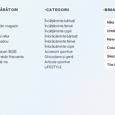
ĂRĂTORI
CATEGORII
BRAN
Încălțăminte bărbați
Nike
 din magazin
Încălțăminte femei
Unde
Încălțăminte copii
i retur
Îmbrăcăminte bărbați
New 
cadou
Îmbrăcăminte femei
Îmbrăcăminte copii
Colu
aceri (B2B)
Accesorii sportive
Skec
rebări frecvente
Ghiozdane și genți
ți-ne
Articole sportive
The 
LIFESTYLE