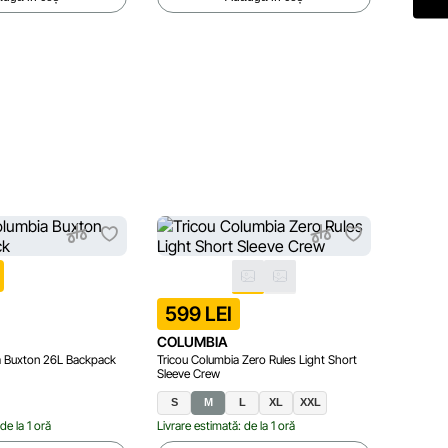
499
599 LEI
COLUMBIA
COLUM
a Buxton 26L Backpack
Tricou Columbia Zero Rules Light Short
Chipiu Co
Sleeve Crew
S
M
L
XL
XXL
One si
de la 1 oră
Livrare estimată: de la 1 oră
Livrare e