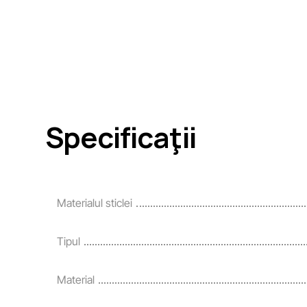
Specificaţii
Materialul sticlei
Tipul
Material