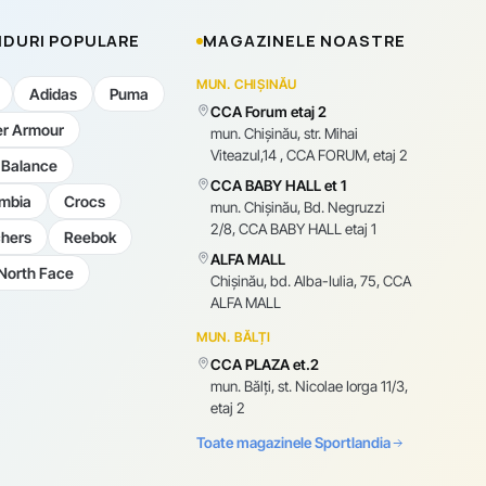
DURI POPULARE
MAGAZINELE NOASTRE
MUN. CHIȘINĂU
Adidas
Puma
CCA Forum etaj 2
r Armour
mun. Chişinău, str. Mihai
Viteazul,14 , CCA FORUM, etaj 2
Balance
CCA BABY HALL et 1
mbia
Crocs
mun. Chişinău, Bd. Negruzzi
2/8, CCA BABY HALL etaj 1
hers
Reebok
ALFA MALL
North Face
Chișinău, bd. Alba-Iulia, 75, CCA
ALFA MALL
MUN. BĂLȚI
CCA PLAZA et.2
mun. Bălți, st. Nicolae Iorga 11/3,
etaj 2
Toate magazinele Sportlandia