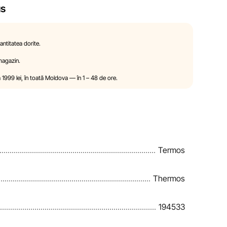
us
 a modifica, în mod unilateral și fără notificare
sticile și proprietățile produselor. Imaginile prezentate pe
ter pur ilustrativ. Informațiile generale despre produse
ntitatea dorite.
ormativ.
 magazin.
ndițiile de acordare a reducerilor, cadourilor, plăților în
a 1999 lei, în toată Moldova — în 1 – 48 de ore.
ate de către compania Sportlandia în mod unilateral și fără
izează periodic informațiile de pe site pentru a identifica
ori în cel mai scurt termen rezonabil.
Termos
Thermos
194533