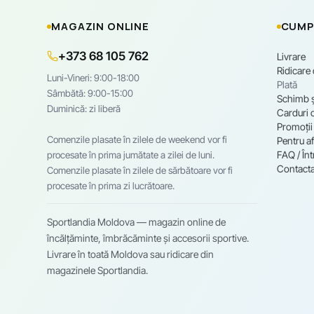
MAGAZIN ONLINE
CUMP
+373 68 105 762
Livrare
Ridicare
Luni-Vineri: 9:00-18:00
Plată
Sâmbătă: 9:00-15:00
Schimb ș
Duminică: zi liberă
Carduri 
Promoții
Comenzile plasate în zilele de weekend vor fi
Pentru af
FAQ / Înt
procesate în prima jumătate a zilei de luni.
Contacta
Comenzile plasate în zilele de sărbătoare vor fi
procesate în prima zi lucrătoare.
Sportlandia Moldova — magazin online de
încălțăminte, îmbrăcăminte și accesorii sportive.
Livrare în toată Moldova sau ridicare din
magazinele Sportlandia.