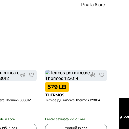
Pina la 6 ore
599 
579 LEI
THERMOS
THER
care Thermos 603012
Termos p/u mincare Thermos 123014
Termos 
Lăsați pă
de la 1 oră
Livrare estimată: de la 1 oră
Livrare e
ugă in coș
Adaugă in coș