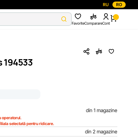
RU
RO
Favorite
Comparare
Cont
 194533
din 1 magazine
 operatorul.
iliala selectată pentru ridicare.
din 2 magazine