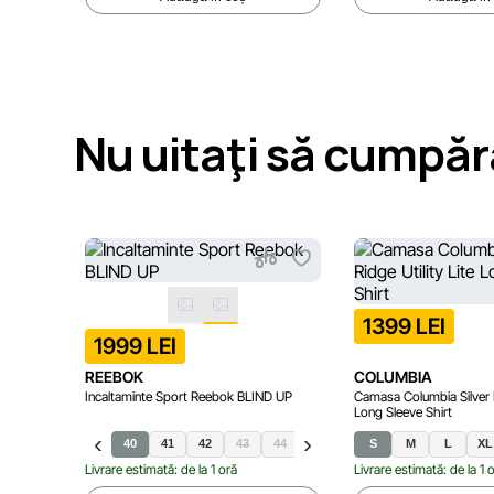
Nu uitaţi să cumpăr
1399 LEI
1999 LEI
REEBOK
COLUMBIA
Incaltaminte Sport Reebok BLIND UP
Camasa Columbia Silver Ri
Long Sleeve Shirt
40
41
42
43
44
45
S
M
L
XL
Livrare estimată: de la 1 oră
Livrare estimată: de la 1 