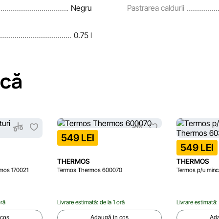
Negru
Pastrarea caldurii
0.75 l
acă
549 LEI
549 LEI
THERMOS
THERMOS
rmos 170021
Termos Thermos 600070
Termos p/u min
oră
Livrare estimată: de la 1 oră
Livrare estimată: 
 coș
Adaugă in coș
Ada