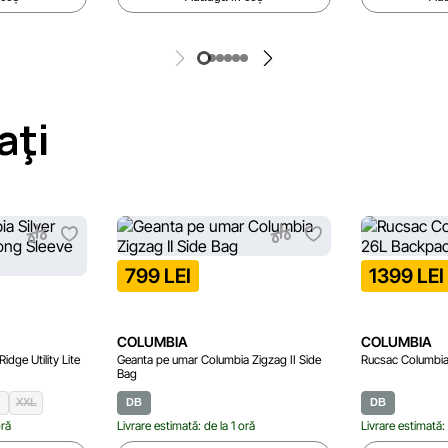
aţi
799 LEI
1399 LEI
COLUMBIA
COLUMBIA
dge Utility Lite
Geanta pe umar Columbia Zigzag II Side
Rucsac Columbi
Bag
XXL
DB
DB
oră
Livrare estimată: de la 1 oră
Livrare estimată: 