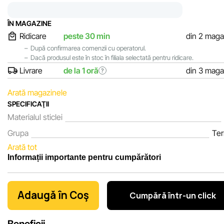
ÎN MAGAZINE
Ridicare
peste 30 min
din 2 maga
După confirmarea comenzii cu operatorul.
Dacă produsul este în stoc în filiala selectată pentru ridicare.
Livrare
de la 1 oră
din 3 maga
?
Arată magazinele
SPECIFICAŢII
Materialul sticlei
Grupa
Te
Arată tot
Informații importante pentru cumpărători
Noi, echipa rețelei de magazine Sportlandia, apreciem încrede
clienților noștri. În fiecare zi depunem eforturi pentru ca informa
Adaugă în Coş
Cumpără într-un click
despre produsele și serviciile prezentate pe site să fie cât mai
complete, obiective și actuale. Scopul nostru este să vă oferim
Beneficii