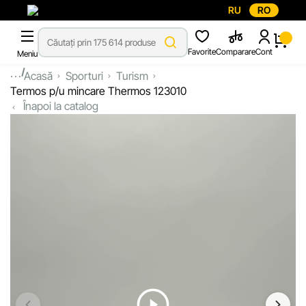
RU
RO
Favorite
Comparare
Cont
Meniu
...
Acasă
Sporturi
Turism
Termos p/u mincare Thermos 123010
Înapoi la catalog