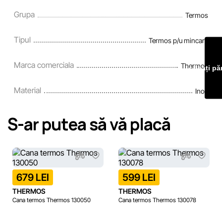
Grupa
Termos
Echipa noastră verifică și actualizează periodic informațiile de 
site pentru a identifica și corecta prompt eventualele erori în ce
Tipul
Termos p/u mincare
mai scurt termen rezonabil.
Marca comerciala
Thermos
Lăsați pă
Material
Inox
S-ar putea să vă placă
679 LEI
599 LEI
THERMOS
THERMOS
Cana termos Thermos 130050
Cana termos Thermos 130078