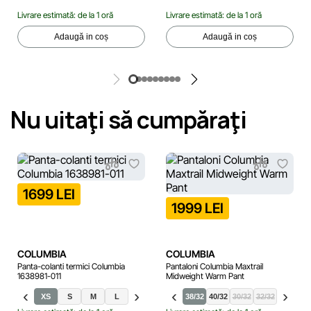
Livrare estimată: de la 1 oră
Livrare estimată: de la 1 oră
Adaugă in coș
Adaugă in coș
Nu uitaţi să cumpăraţi
1699 LEI
1999 LEI
COLUMBIA
COLUMBIA
Panta-colanti termici Columbia
Pantaloni Columbia Maxtrail
1638981-011
Midweight Warm Pant
XS
S
M
L
XL
XXL
38/32
40/32
30/32
32/32
34/32
36