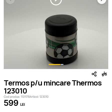
Termos p/u mincare Thermos
123010
Cod produs:
1131178
Articol:
123010
599
LEI