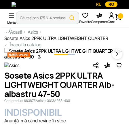
RU
RO
Favorite
Comparare
Cont
Meniu
...
Acasă
Asics
Sosete Asics 2PPK ULTRA LIGHTWEIGHT QUARTER
Înapoi la catalog
NUMAI ONLINE
Sosete Asics 2PPK ULTRA
LIGHTWEIGHT QUARTER Alb-
albastru 47-50
Cod produs:
663875
Articol:
3013A268-400
INDISPONIBIL
Anunță-mă când revine în stoc