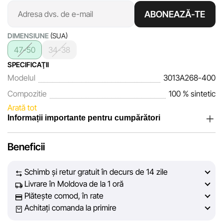
ABONEAZĂ-TE
DIMENSIUNE
(SUA)
47-50
34-38
SPECIFICAŢII
Modelul
3013A268-400
Compozitie
100 % sintetic
Arată tot
Informații importante pentru cumpărători
Noi, echipa rețelei de magazine Sportlandia, apreciem
Beneficii
încrederea clienților noștri. În fiecare zi depunem eforturi
pentru ca informațiile despre produsele și serviciile
Schimb și retur gratuit în decurs de 14 zile
prezentate pe site să fie cât mai complete, obiective și
Livrare în Moldova de la 1 oră
actuale. Scopul nostru este să vă oferim informații corecte și
Plătește comod, în rate
veridice, pentru ca dvs. să puteți lua cea mai bună decizie
Achitați comanda la primire
de cumpărare.