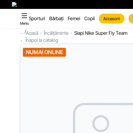
Sporturi
Bărbați
Femei
Copii
Accesorii
Meniu
...
Acasă
Încălțăminte
Slapi Nike Super Fly Team
Înapoi la catalog
NUMAI ONLINE