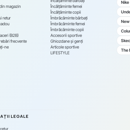
Încălțăminte bărbați
Nike
 din magazin
Încălțăminte femei
Unde
Încălțăminte copii
i retur
Îmbrăcăminte bărbați
New 
cadou
Îmbrăcăminte femei
Îmbrăcăminte copii
Colu
aceri (B2B)
Accesorii sportive
Skec
rebări frecvente
Ghiozdane și genți
ți-ne
Articole sportive
The 
LIFESTYLE
AȚII LEGALE
 retur