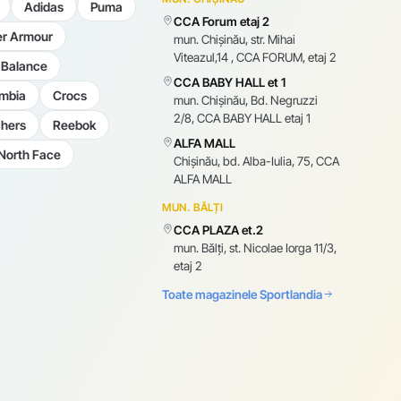
Adidas
Puma
CCA Forum etaj 2
r Armour
mun. Chişinău, str. Mihai
Viteazul,14 , CCA FORUM, etaj 2
Balance
CCA BABY HALL et 1
mbia
Crocs
mun. Chişinău, Bd. Negruzzi
2/8, CCA BABY HALL etaj 1
hers
Reebok
ALFA MALL
North Face
Chișinău, bd. Alba-Iulia, 75, CCA
ALFA MALL
MUN. BĂLȚI
CCA PLAZA et.2
mun. Bălți, st. Nicolae Iorga 11/3,
etaj 2
Toate magazinele Sportlandia