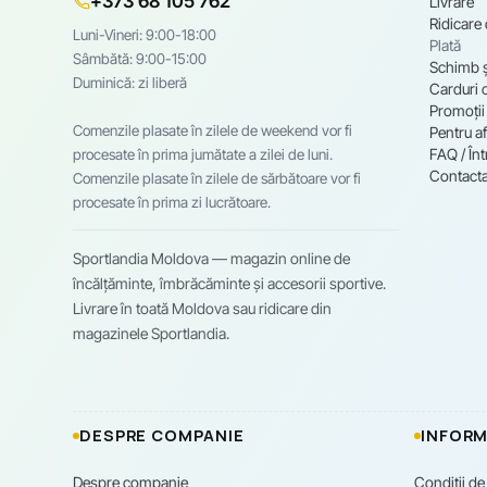
+373 68 105 762
Livrare
Ridicare
Luni-Vineri: 9:00-18:00
Plată
Sâmbătă: 9:00-15:00
Schimb ș
Duminică: zi liberă
Carduri 
Promoții
Comenzile plasate în zilele de weekend vor fi
Pentru af
FAQ / Înt
procesate în prima jumătate a zilei de luni.
Contacta
Comenzile plasate în zilele de sărbătoare vor fi
procesate în prima zi lucrătoare.
Sportlandia Moldova — magazin online de
încălțăminte, îmbrăcăminte și accesorii sportive.
Livrare în toată Moldova sau ridicare din
magazinele Sportlandia.
DESPRE COMPANIE
INFORM
Despre companie
Condiții de