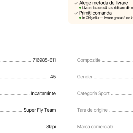
Alege metoda de livrare
Sportlandia își rezervă dreptul de
Livrare la adresă sau ridicare din
prealabilă, descrierile, caracteri
Primiți comanda
site sunt simulate și au un carac
În Chișinău — livrare gratuită de l
sunt oferite exclusiv în scop inf
Prețurile produselor, precum și co
rate și creditării pot fi modific
notificare prealabilă.
716985-611
Compozitie
Echipa noastră verifică și actual
și corecta prompt eventualele er
45
Gender
Incaltaminte
Categoria Sport
Super Fly Team
Tara de origine
Slapi
Marca comerciala