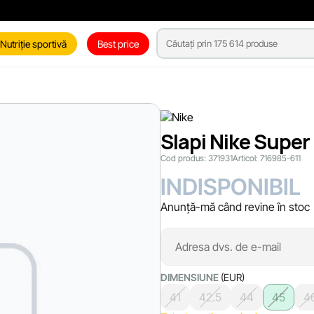
Nutriție sportivă
Best price
Slapi Nike Super
Cod produs:
371931
Articol:
716985-611
INDISPONIBIL
Anunță-mă când revine în stoc
DIMENSIUNE
(EUR)
41
42.5
44
45
4