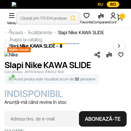
RU
RO
Favorite
Comparare
Cont
Meniu
...
Acasă
Încălțăminte
Slapi Nike KAWA SLIDE
Înapoi la catalog
NUMAI ONLINE
Slapi Nike KAWA SLIDE
Cod produs:
361117
Articol:
819352-600
Acest produs este vizualizat acum de
32
persoane
INDISPONIBIL
Anunță-mă când revine în stoc
ABONEAZĂ-TE
CULOARE: