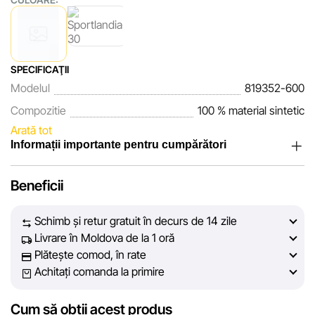
SPECIFICAŢII
Modelul
819352-600
Compozitie
100 % material sintetic
Arată tot
Informații importante pentru cumpărători
Noi, echipa rețelei de magazine Sportlandia, apreciem
Beneficii
încrederea clienților noștri. În fiecare zi depunem eforturi
pentru ca informațiile despre produsele și serviciile
Schimb și retur gratuit în decurs de 14 zile
prezentate pe site să fie cât mai complete, obiective și
Livrare în Moldova de la 1 oră
actuale. Scopul nostru este să vă oferim informații corecte și
Plătește comod, în rate
veridice, pentru ca dvs. să puteți lua cea mai bună decizie
Achitați comanda la primire
de cumpărare.
Cum să obții acest produs
Cu toate acestea, în ciuda controlului constant, Sportlandia