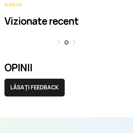
Arată tot
erori în cel mai scurt termen rezonabil.
Vizionate recent
OPINII
LĂSAȚI FEEDBACK