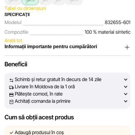
Tabel cu dimensiuni
SPECIFICAŢII
Modelul
832655-601
Compozitie
100 % material sintetic
Arată tot
Informații importante pentru cumpărători
Noi, echipa rețelei de magazine Sportlandia, apreciem
Beneficii
încrederea clienților noștri. În fiecare zi depunem eforturi
pentru ca informațiile despre produsele și serviciile
Schimb și retur gratuit în decurs de 14 zile
prezentate pe site să fie cât mai complete, obiective și
Livrare în Moldova de la 1 oră
actuale. Scopul nostru este să vă oferim informații corecte și
Plătește comod, în rate
veridice, pentru ca dvs. să puteți lua cea mai bună decizie
Achitați comanda la primire
de cumpărare.
Cum să obții acest produs
Cu toate acestea, în ciuda controlului constant, Sportlandia
nu poate garanta acuratețea absolută a tuturor datelor
afișate pe site, din cauza unor posibile erori tehnice sau
Adaugă produsul în coș