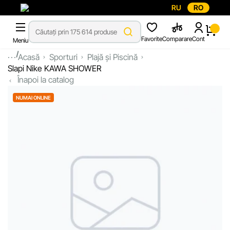
RU
RO
Favorite
Comparare
Cont
Meniu
...
Acasă
Sporturi
Plajă și Piscină
Slapi Nike KAWA SHOWER
Înapoi la catalog
NUMAI ONLINE