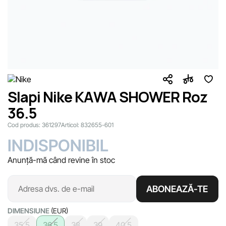
Slapi Nike KAWA SHOWER Roz
36.5
Cod produs:
361297
Articol:
832655-601
INDISPONIBIL
Anunță-mă când revine în stoc
ABONEAZĂ-TE
DIMENSIUNE
(EUR)
35.5
36.5
38
39
40.5