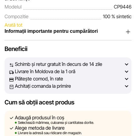
Modelul
CP9446
Compozitie
100 % sintetic
Arată tot
Informații importante pentru cumpărători
Noi, echipa rețelei de magazine Sportlandia, apreciem
Beneficii
încrederea clienților noștri. În fiecare zi depunem eforturi
pentru ca informațiile despre produsele și serviciile
Schimb și retur gratuit în decurs de 14 zile
prezentate pe site să fie cât mai complete, obiective și
Livrare în Moldova de la 1 oră
actuale. Scopul nostru este să vă oferim informații corecte și
Plătește comod, în rate
veridice, pentru ca dvs. să puteți lua cea mai bună decizie
Achitați comanda la primire
de cumpărare.
Cum să obții acest produs
Cu toate acestea, în ciuda controlului constant, Sportlandia
nu poate garanta acuratețea absolută a tuturor datelor
afișate pe site, din cauza unor posibile erori tehnice sau
Adaugă produsul în coș
Selectează mărimea, culoarea și cantitatea dorite.
disfuncționalități. De asemenea, nu ne asumăm
Alege metoda de livrare
responsabilitatea pentru conținutul și actualitatea
Livrare la adresă sau ridicare din magazin.