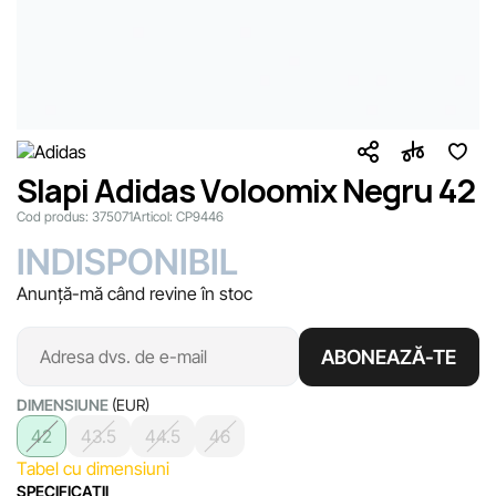
Slapi Adidas Voloomix Negru 42
Cod produs:
375071
Articol:
CP9446
INDISPONIBIL
Anunță-mă când revine în stoc
ABONEAZĂ-TE
DIMENSIUNE
(EUR)
42
43.5
44.5
46
Tabel cu dimensiuni
SPECIFICAŢII