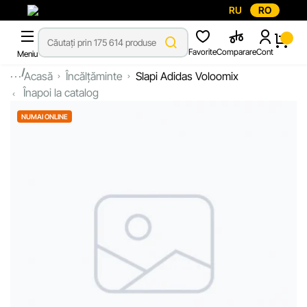
RU
RO
Favorite
Comparare
Cont
Meniu
...
Acasă
Încălțăminte
Slapi Adidas Voloomix
Înapoi la catalog
NUMAI ONLINE