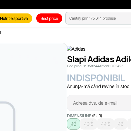
Nutriție sportivă
Best price
t
Slapi Adidas Adi
Cod produs:
358244
Articol:
CG3425
INDISPONIBIL
Anunță-mă când revine în stoc
DIMENSIUNE
(EUR)
42
43.5
44.5
46