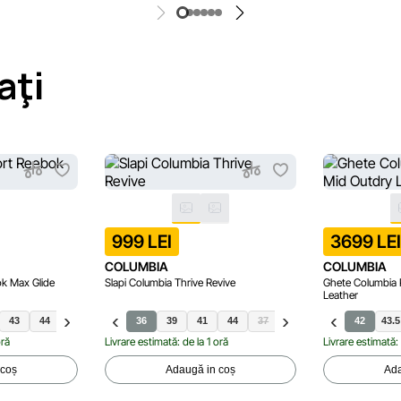
aţi
999 LEI
3699 LE
COLUMBIA
COLUMBIA
ok Max Glide
Slapi Columbia Thrive Revive
Ghete Columbia P
Leather
43
44
45
36
39
41
44
37
38
40
42
43.5
oră
Livrare estimată: de la 1 oră
Livrare estimată: 
 coș
Adaugă in coș
Ada