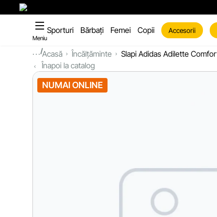
Sporturi
Bărbați
Femei
Copii
Accesorii
Meniu
...
Acasă
Încălțăminte
Slapi Adidas Adilette Comfor
Înapoi la catalog
NUMAI ONLINE