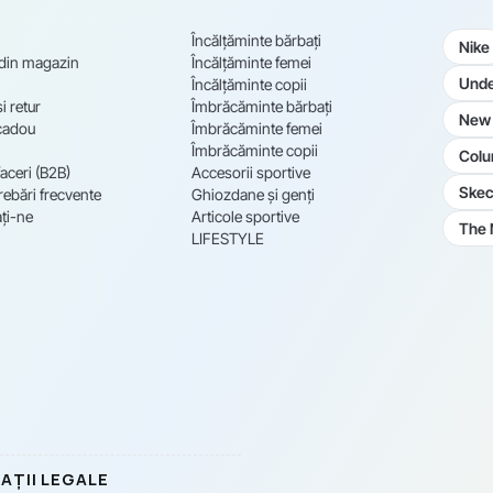
Încălțăminte bărbați
Nike
 din magazin
Încălțăminte femei
Unde
Încălțăminte copii
i retur
Îmbrăcăminte bărbați
New 
cadou
Îmbrăcăminte femei
Îmbrăcăminte copii
Colu
aceri (B2B)
Accesorii sportive
Skec
rebări frecvente
Ghiozdane și genți
ți-ne
Articole sportive
The 
LIFESTYLE
AȚII LEGALE