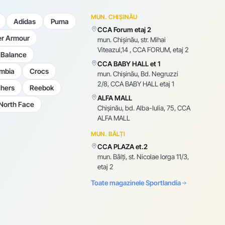
MUN. CHIȘINĂU
Adidas
Puma
CCA Forum etaj 2
r Armour
mun. Chişinău, str. Mihai
Viteazul,14 , CCA FORUM, etaj 2
Balance
CCA BABY HALL et 1
mbia
Crocs
mun. Chişinău, Bd. Negruzzi
2/8, CCA BABY HALL etaj 1
hers
Reebok
ALFA MALL
North Face
Chișinău, bd. Alba-Iulia, 75, CCA
ALFA MALL
MUN. BĂLȚI
CCA PLAZA et.2
mun. Bălți, st. Nicolae Iorga 11/3,
etaj 2
Toate magazinele Sportlandia