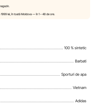
 a modifica, în mod unilateral și fără notificare
 magazin.
sticile și proprietățile produselor. Imaginile prezentate pe
ter pur ilustrativ. Informațiile generale despre produse
a 1999 lei, în toată Moldova — în 1 – 48 de ore.
ormativ.
ndițiile de acordare a reducerilor, cadourilor, plăților în
ate de către compania Sportlandia în mod unilateral și fără
100 % sintetic
izează periodic informațiile de pe site pentru a identifica
ori în cel mai scurt termen rezonabil.
Barbati
Sporturi de apa
Vietnam
Adidas