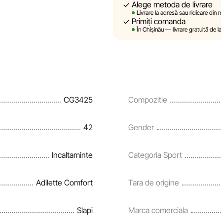
Alege metoda de livrare
Sportlandia își rezervă dreptul de
Livrare la adresă sau ridicare din
prealabilă, descrierile, caracteri
Primiți comanda
site sunt simulate și au un carac
În Chișinău — livrare gratuită de l
sunt oferite exclusiv în scop inf
Prețurile produselor, precum și co
rate și creditării pot fi modific
notificare prealabilă.
CG3425
Compozitie
Echipa noastră verifică și actual
și corecta prompt eventualele er
42
Gender
Incaltaminte
Categoria Sport
Adilette Comfort
Tara de origine
Slapi
Marca comerciala