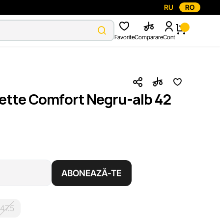
RU
RO
Favorite
Comparare
Cont
lette Comfort Negru-alb 42
ABONEAZĂ-TE
47.5