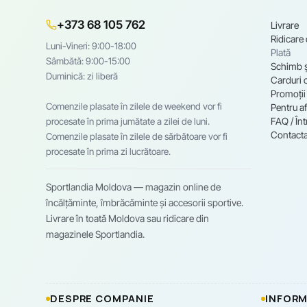
+373 68 105 762
Livrare
Ridicare
Luni-Vineri: 9:00-18:00
Plată
Sâmbătă: 9:00-15:00
Schimb ș
Duminică: zi liberă
Carduri 
Promoții
Comenzile plasate în zilele de weekend vor fi
Pentru af
FAQ / Înt
procesate în prima jumătate a zilei de luni.
Contacta
Comenzile plasate în zilele de sărbătoare vor fi
procesate în prima zi lucrătoare.
Sportlandia Moldova — magazin online de
încălțăminte, îmbrăcăminte și accesorii sportive.
Livrare în toată Moldova sau ridicare din
magazinele Sportlandia.
DESPRE COMPANIE
INFORM