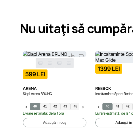
Nu uitaţi să cumpăr
1399 LEI
599 LEI
ARENA
REEBOK
Slapi Arena BRUNO
Incaltaminte Sport Reeb
40
41
42
43
45
44
46
40
41
42
Livrare estimată: de la 1 oră
Livrare estimată: de la 1 
Adaugă in coș
Adaugă in