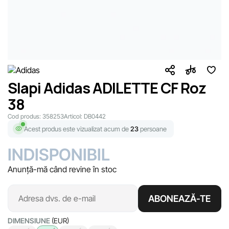
Slapi Adidas ADILETTE CF Roz
38
Cod produs:
358253
Articol:
DB0442
Acest produs este vizualizat acum de
23
persoane
INDISPONIBIL
Anunță-mă când revine în stoc
ABONEAZĂ-TE
DIMENSIUNE
(EUR)