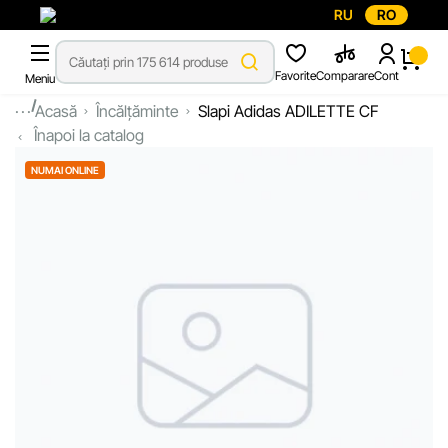
RU
RO
Favorite
Comparare
Cont
Meniu
...
Acasă
Încălțăminte
Slapi Adidas ADILETTE CF
Înapoi la catalog
NUMAI ONLINE