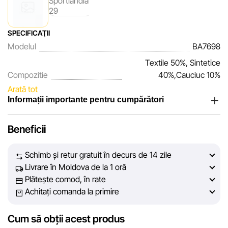
SPECIFICAŢII
Modelul
BA7698
Textile 50%, Sintetice
Compozitie
40%,Cauciuc 10%
Arată tot
Informații importante pentru cumpărători
Noi, echipa rețelei de magazine Sportlandia, apreciem
Beneficii
încrederea clienților noștri. În fiecare zi depunem eforturi
pentru ca informațiile despre produsele și serviciile
Schimb și retur gratuit în decurs de 14 zile
prezentate pe site să fie cât mai complete, obiective și
Livrare în Moldova de la 1 oră
actuale. Scopul nostru este să vă oferim informații corecte și
Plătește comod, în rate
veridice, pentru ca dvs. să puteți lua cea mai bună decizie
Achitați comanda la primire
de cumpărare.
Cum să obții acest produs
Cu toate acestea, în ciuda controlului constant, Sportlandia