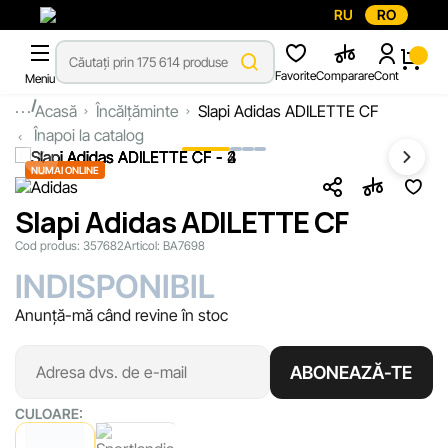
RU
RO
Favorite
Comparare
Cont
Meniu
...
Acasă
Încălțăminte
Slapi Adidas ADILETTE CF
Înapoi la catalog
NUMAI ONLINE
Slapi Adidas ADILETTE CF
Cod produs:
357682
Articol:
BA7698
INDISPONIBIL
Anunță-mă când revine în stoc
ABONEAZĂ-TE
CULOARE: