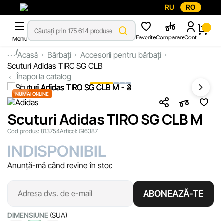
RU
RO
Favorite
Comparare
Cont
Meniu
...
Acasă
Bărbați
Accesorii pentru bărbați
Scuturi Adidas TIRO SG CLB
Înapoi la catalog
NUMAI ONLINE
Scuturi Adidas TIRO SG CLB M
Cod produs:
813754
Articol:
GI6387
INDISPONIBIL
Anunță-mă când revine în stoc
ABONEAZĂ-TE
DIMENSIUNE
(SUA)