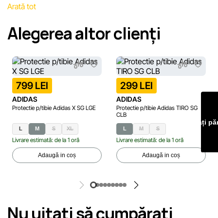
Arată tot
erori în cel mai scurt termen rezonabil.
Alegerea altor clienți
799 LEI
299 LEI
ADIDAS
ADIDAS
Protectie p/tibie Adidas X SG LGE
Protectie p/tibie Adidas TIRO SG
CLB
Lăsați pă
L
M
S
XL
L
M
S
Livrare estimată: de la 1 oră
Livrare estimată: de la 1 oră
Adaugă in coș
Adaugă in coș
Nu uitaţi să cumpăraţi