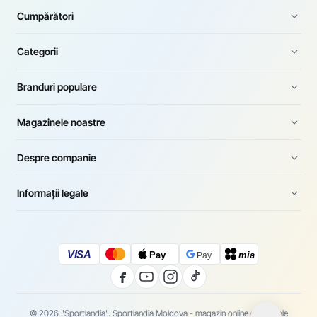
Cumpărători
Categorii
Branduri populare
Magazinele noastre
Despre companie
Informații legale
VISA
Pay
mia
Pay
© 2026 "Sportlandia". Sportlandia Moldova - magazin online de articole