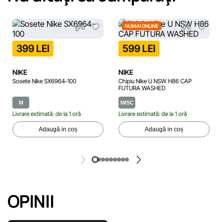
NUMAI ONLINE
399 LEI
599 LEI
NIKE
NIKE
Sosete Nike SX6964-100
Chipiu Nike U NSW H86 CAP
FUTURA WASHED
M
MISC
Livrare estimată: de la 1 oră
Livrare estimată: de la 1 oră
Adaugă in coș
Adaugă in coș
OPINII