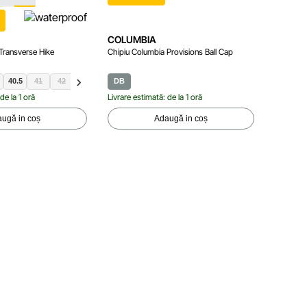
I
COLUMBIA
COLUM
Transverse Hike
Chipiu Columbia Provisions Ball Cap
Chipiu C
40.5
41
42
43
43.5
DB
44
45
46
46.5
48
49
DB
de la 1 oră
Livrare estimată: de la 1 oră
Livrare e
ugă in coș
Adaugă in coș