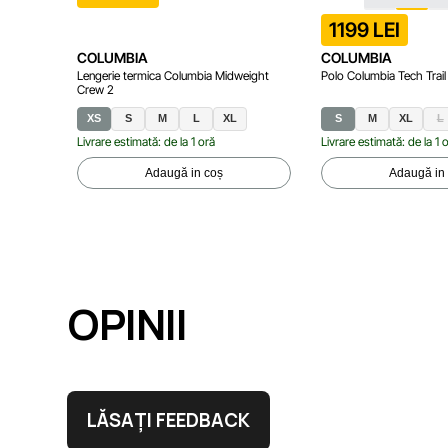
1199 LEI
COLUMBIA
COLUMBIA
Lengerie termica Columbia Midweight
Polo Columbia Tech Trail
Crew 2
XS
S
M
L
XL
S
M
XL
L
Livrare estimată: de la 1 oră
Livrare estimată: de la 1 
Adaugă in coș
Adaugă in
OPINII
LĂSAȚI FEEDBACK