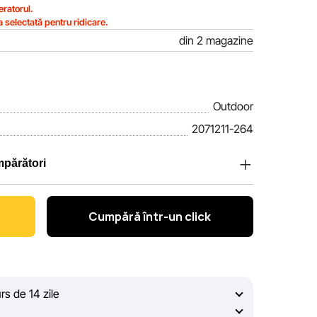
ratorul.
la selectată pentru ridicare.
din 2 magazine
Outdoor
2071211-264
mpărători
tlandia, apreciem încrederea clienților noștri. În
a informațiile despre produsele și serviciile
Cumpără într-un click
omplete, obiective și actuale. Scopul nostru este să
dice, pentru ca dvs. să puteți lua cea mai bună
rs de 14 zile
lui constant, Sportlandia nu poate garanta
r afișate pe site, din cauza unor posibile erori