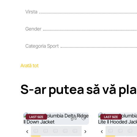
Virsta
Gender
Categoria Sport
Arată tot
S-ar putea să vă pl
LAST SIZE
LAST SIZE