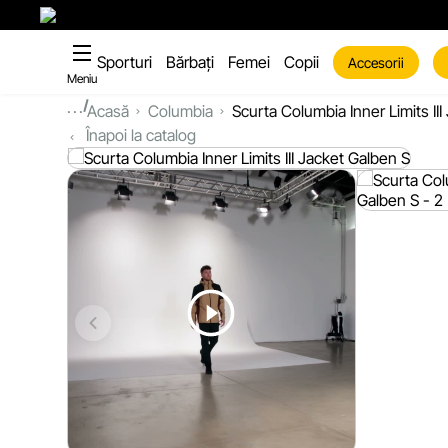
Sporturi
Bărbați
Femei
Copii
Accesorii
Meniu
...
Acasă
Columbia
Scurta Columbia Inner Limits III
Înapoi la catalog