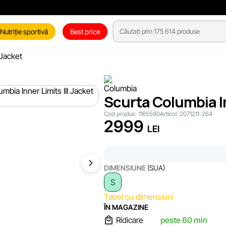
Nutriție sportivă
Best price
 Jacket
Scurta Columbia In
Cod produs:
1165590
Articol:
2071211-264
2999
LEI
DIMENSIUNE
(SUA)
S
Tabel cu dimensiuni
ÎN MAGAZINE
Ridicare
peste 60 min