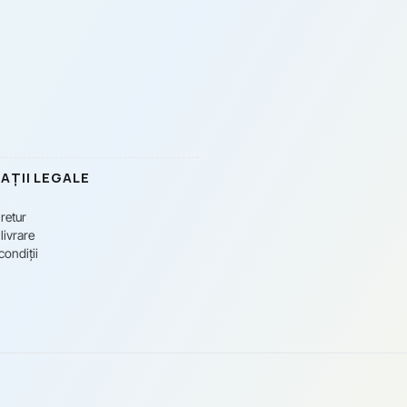
AȚII LEGALE
 retur
livrare
condiții