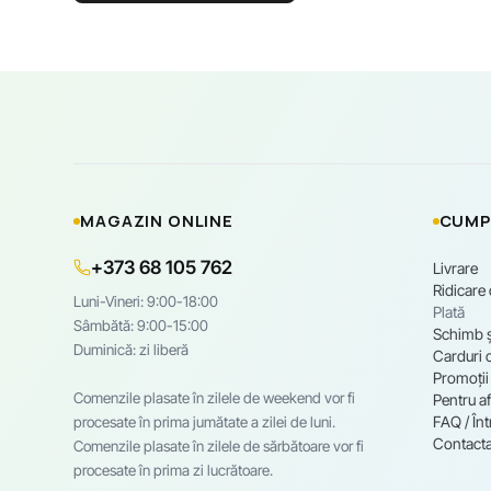
MAGAZIN ONLINE
CUMP
+373 68 105 762
Livrare
Ridicare
Luni-Vineri: 9:00-18:00
Plată
Sâmbătă: 9:00-15:00
Schimb ș
Duminică: zi liberă
Carduri 
Promoții
Comenzile plasate în zilele de weekend vor fi
Pentru af
FAQ / Înt
procesate în prima jumătate a zilei de luni.
Contacta
Comenzile plasate în zilele de sărbătoare vor fi
procesate în prima zi lucrătoare.