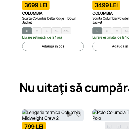
3699 LEI
3499 LEI
COLUMBIA
COLUMBIA
Scurta Columbia Delta Ridge II Down
Scurta Columbia Powder 
Jacket
Jacket
S
M
L
XL
XXL
L
S
M
XL
Livrare estimată: de la 1 oră
Livrare estimată: de la 1 
Adaugă in coș
Adaugă in
Nu uitaţi să cumpăr
799 LEI