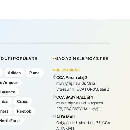
DURI POPULARE
MAGAZINELE NOASTRE
MUN. CHIȘINĂU
Adidas
Puma
CCA Forum etaj 2
r Armour
mun. Chişinău, str. Mihai
Viteazul,14 , CCA FORUM, etaj 2
Balance
CCA BABY HALL et 1
mbia
Crocs
mun. Chişinău, Bd. Negruzzi
2/8, CCA BABY HALL etaj 1
hers
Reebok
ALFA MALL
North Face
Chișinău, bd. Alba-Iulia, 75, CCA
ALFA MALL