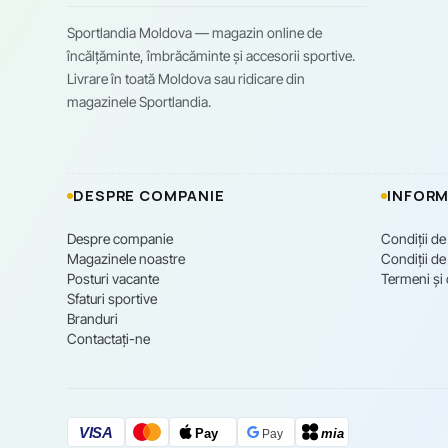
Sportlandia Moldova — magazin online de
încălțăminte, îmbrăcăminte și accesorii sportive.
Livrare în toată Moldova sau ridicare din
magazinele Sportlandia.
DESPRE COMPANIE
INFORM
Despre companie
Condiții de
Magazinele noastre
Condiții de 
Posturi vacante
Termeni și 
Sfaturi sportive
Branduri
Contactați-ne
VISA
Pay
mia
Pay