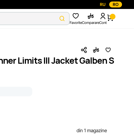
RU
RO
Favorite
Comparare
Cont
ner Limits III Jacket Galben S
din 1 magazine