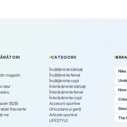
ĂRĂTORI
CATEGORII
BRAN
Încălțăminte bărbați
Nike
 din magazin
Încălțăminte femei
Unde
Încălțăminte copii
i retur
Îmbrăcăminte bărbați
New 
cadou
Îmbrăcăminte femei
Îmbrăcăminte copii
Colu
aceri (B2B)
Accesorii sportive
Skec
rebări frecvente
Ghiozdane și genți
ți-ne
Articole sportive
The 
LIFESTYLE