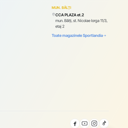
MUN. BĂLȚI
CCA PLAZA et.2
mun. Bălți, st. Nicolae Iorga 11/3,
etaj 2
Toate magazinele Sportlandia