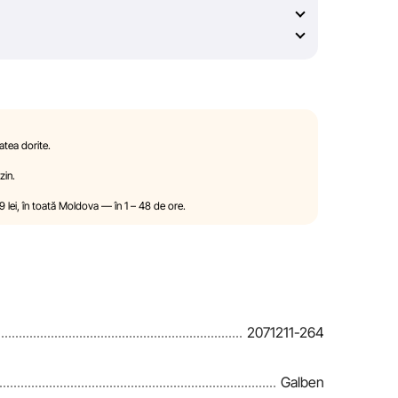
e asemenea, nu ne asumăm responsabilitatea pentru
ilor de pe resurse externe, către care pot exista
modifica, în mod unilateral și fără notificare
ile și proprietățile produselor. Imaginile prezentate pe
 pur ilustrativ. Informațiile generale despre produse
atea dorite.
ativ.
zin.
țiile de acordare a reducerilor, cadourilor, plăților în
99 lei, în toată Moldova — în 1 – 48 de ore.
de către compania Sportlandia în mod unilateral și fără
ză periodic informațiile de pe site pentru a identifica
 în cel mai scurt termen rezonabil.
2071211-264
Galben