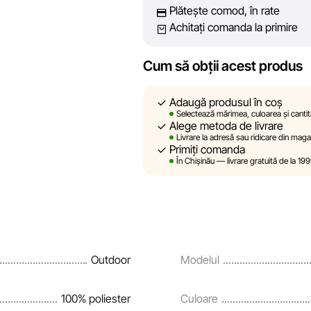
Plătește comod, în rate
tehnice sau disfuncționalități. D
Achitați comanda la primire
conținutul și actualitatea informați
linkuri pe site-ul nostru.
Cum să obții acest produs
Sportlandia își rezervă dreptul de a 
prealabilă, descrierile, caracteristic
Adaugă produsul în coș
site sunt simulate și au un caracter
Selectează mărimea, culoarea și cantit
Alege metoda de livrare
sunt oferite exclusiv în scop inform
Livrare la adresă sau ridicare din maga
Primiți comanda
Prețurile produselor, precum și condi
În Chișinău — livrare gratuită de la 19
rate și creditării pot fi modificate 
notificare prealabilă.
Echipa noastră verifică și actualizea
și corecta prompt eventualele erori
Outdoor
Modelul
100% poliester
Culoare