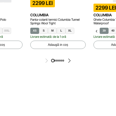
2299 LEI
2299 LE
COLUMBIA
COLUMBIA
 Polo
Panta-colanti termici Columbia Tunnel
Ghete Columbia 
Springs Wool Tight
Waterproof
XXL
XS
S
M
L
XL
39
40
oră
Livrare estimată: de la 1 oră
Livrare estimată: 
 coș
Adaugă in coș
Ada