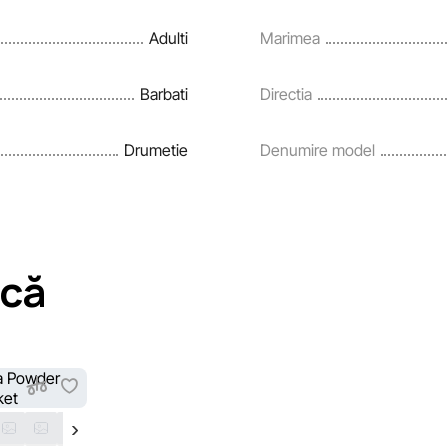
Adulti
Marimea
Barbati
Directia
Drumetie
Denumire model
acă