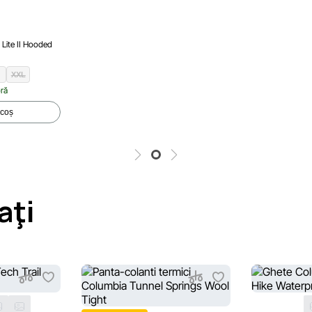
Lite II Hooded
XXL
oră
 coș
aţi