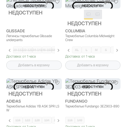
НЕДОСТУПЕН
НЕДОСТУПЕН
НЕДОСТУПЕН
НЕДОСТУПЕН
GLISSADE
COLUMBIA
Легинсы термобелье Glissade
Термобелье Columbia Midweight
underpants
Crew
110-11…
122-12…
134-14…
146-15…
158-16…
170-17…
XL
L
M
S
XS
Доставка: от 1 часа
Доставка: от 1 часа
Добавить в корзину
Добавить в корзину
НЕДОСТУПЕН
НЕДОСТУПЕН
НЕДОСТУПЕН
НЕДОСТУПЕН
ADIDAS
FUNDANGO
Термобелье Adidas YB ASK SPR LS
Термобелье Fundango 3EZ903-890
W
116
122
128
134
140
146
116
158
140
164
170
Доставка: от 1 часа
Доставка: от 1 часа