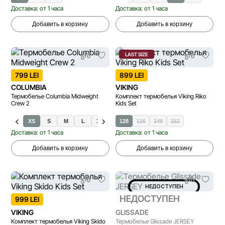
Доставка: от 1 часа
Доставка: от 1 часа
Добавить в корзину
Добавить в корзину
LAST SIZE
799 LEI
899 LEI
COLUMBIA
VIKING
Термобелье Columbia Midweight
Комплект термобелья Viking Riko
Crew 2
Kids Set
XS
S
M
L
XL
128
116
140
152
Доставка: от 1 часа
Доставка: от 1 часа
Добавить в корзину
Добавить в корзину
НЕДОСТУПЕН
НЕДОСТУПЕН
999 LEI
VIKING
GLISSADE
Комплект термобелья Viking Skido
Термобелье Glissade JERSEY