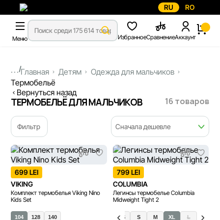
RU
RO
Избранное
Сравнение
Аккаунт
Меню
...
Главная
Детям
Одежда для мальчиков
Термобельё
Вернуться назад
16 товаров
ТЕРМОБЕЛЬЁ ДЛЯ МАЛЬЧИКОВ
Фильтр
Сначала дешевле
699 LEI
799 LEI
VIKING
COLUMBIA
Комплект термобелья Viking Nino
Легинсы термобелье Columbia
Kids Set
Midweight Tight 2
104
128
140
XS
S
M
XL
L