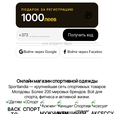
ПОДАРОК ЗА РЕГИСТРАЦИЮ
🎁
1000
леев
+373
Получить код
или войдите через
Войти через Google
Войти через Facebook
Онлайн магазин спортивной одежды
Sportlandia — крупнейшая сеть спортивных товаров
Молдовы. Более 200 мировых брендов. Всё для
спорта, фитнеса и активной жизни.
BACK
СПОРТ
МУЖЧИНАМ
ЖЕНЩИНАМ
АКСЕСС