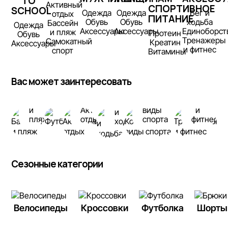
TO
Активный
СПОРТИВНОЕ
SCHOOL
Одежда
Одежда
Бег и
отдых
ПИТАНИЕ
Обувь
Обувь
ходьба
Бассейн
Одежда
Аксессуары
Аксессуары
Единоборст
и пляж
Протеин
Обувь
Тренажеры
Самокатный
Креатин
Аксессуары
и фитнес
спорт
Витамины
Вас может заинтересовать
Бассейн
Командные
Тренаже
Бег
Футбол
и
Активный
виды
и
и
пляж
отдых
спорта
фитнес
ходьба
Сезонные категории
Велосипеды
Кроссовки
Футболка
Шорты