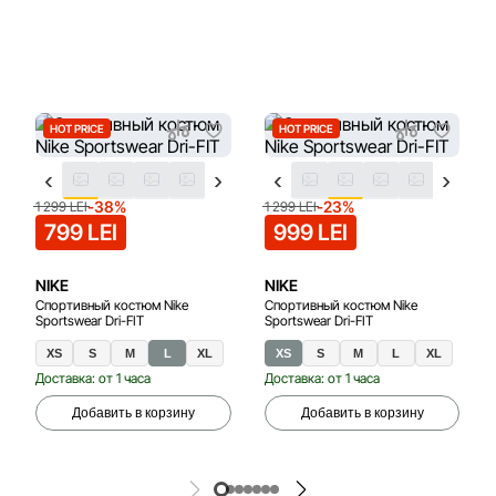
HOT PRICE
HOT PRICE
-38%
-23%
1 299 LEI
1 299 LEI
799 LEI
999 LEI
NIKE
NIKE
Спортивный костюм Nike
Спортивный костюм Nike
Sportswear Dri-FIT
Sportswear Dri-FIT
XS
S
M
L
XL
XS
S
M
28
L
29.5
XL
31
Доставка: от 1 часа
Доставка: от 1 часа
Добавить в корзину
Добавить в корзину