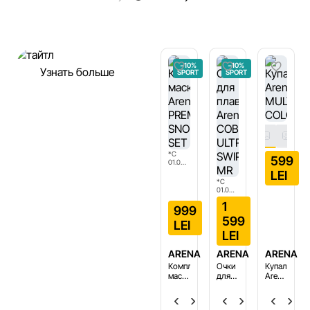
−10%
−10%
Узнать больше
SPORT
SPORT
*С
599
01.08.2026
по
LEI
31.08.2026
*С
01.08.2026
по
1
31.08.2026
999
599
LEI
LEI
ARENA
ARENA
ARENA
Комплект:
Очки
Купальник
маска,трубка
для
Arena
Arena
плавания
MULTI
PREMIUM
Arena
COLOURS
One si…
One si…
6
SNORKELING
COBRA