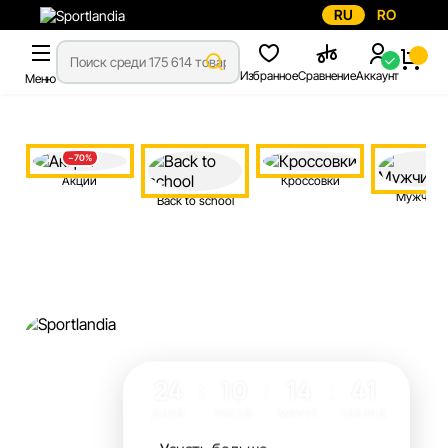
RU
RO
Избранное
Сравнение
Аккаунт
Меню
−70%
Акции
Кроссовки
Мужчина
Back to school
24
10
14
40
:
:
:
ДНЕЙ
ЧАСОВ
МИНУТ
СЕКУНД