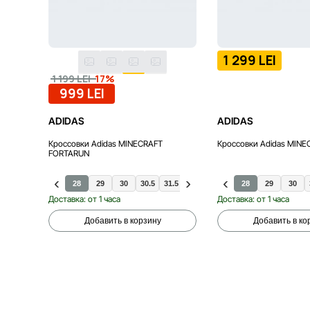
1 299 LEI
-17%
1 199 LEI
999 LEI
ADIDAS
ADIDAS
Кроссовки Adidas MINECRAFT
Кроссовки Adidas MINE
FORTARUN
28
29
30
30.5
31.5
32
33
33.5
28
34
29
31
30
Доставка: от 1 часа
Доставка: от 1 часа
Добавить в корзину
Добавить в ко