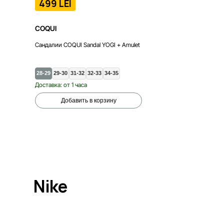
499 LEI
COQUI
Сандалии COQUI Sandal YOGI + Amulet
28-29
29-30
31-32
32-33
34-35
Доставка: от 1 часа
Добавить в корзину
Nike