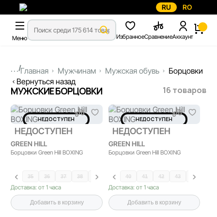
RU
RO
Избранное
Сравнение
Аккаунт
Меню
...
Главная
Мужчинам
Мужская обувь
Борцовки
Вернуться назад
16 товаров
МУЖСКИЕ БОРЦОВКИ
НЕДОСТУПЕН
НЕДОСТУПЕН
НЕДОСТУПЕН
НЕДОСТУПЕН
GREEN HILL
GREEN HILL
Борцовки Green Hill BOXING
Борцовки Green Hill BOXING
35
36
37
38
39
40
41
42
43
44
45
Доставка: от 1 часа
Доставка: от 1 часа
Добавить в корзину
Добавить в корзину