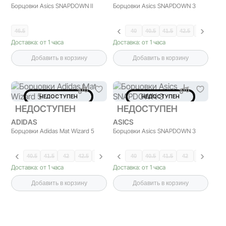
Борцовки Asics SNAPDOWN II
Борцовки Asics SNAPDOWN 3
46.5
40
40.5
41.5
42.5
44
44.5
Доставка: от 1 часа
Доставка: от 1 часа
Добавить в корзину
Добавить в корзину
НЕДОСТУПЕН
НЕДОСТУПЕН
НЕДОСТУПЕН
НЕДОСТУПЕН
ADIDAS
ASICS
Борцовки Adidas Mat Wizard 5
Борцовки Asics SNAPDOWN 3
40.5
41.5
42
42.5
43.5
44
44.5
40
40.5
45.5
41.5
46
42
42.5
43.5
Доставка: от 1 часа
Доставка: от 1 часа
Добавить в корзину
Добавить в корзину