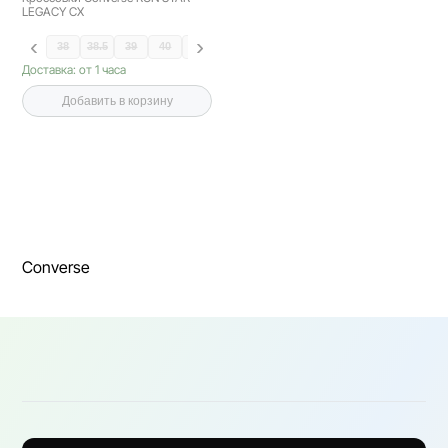
LEGACY CX
38
38.5
39
40
40.5
41
Доставка: от 1 часа
Добавить в корзину
Converse