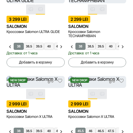
3 299 LEI
2 299 LEI
SALOMON
SALOMON
Кроссовки Salomon ULTRA GLIDE
Кроссовки Salomon
TECHAMPHIBIAN
37.5
38
38.5
39.5
40
40.5
41.5
37.5
42.5
38
38.5
39.5
40
40.5
41.
Доставка: от 1 часа
Доставка: от 1 часа
Добавить в корзину
Добавить в корзину
NEW DROP
NEW DROP
2 999 LEI
2 999 LEI
SALOMON
SALOMON
Кроссовки Salomon X ULTRA
Кроссовки Salomon X ULTRA
37.5
38
38.5
42
39.5
42.5
43.5
40
40.5
44
41.5
44.5
45.5
42
42.5
46
46.5
47.5
48
49.