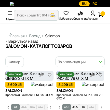
RU
RO
Избранное
Сравнение
Аккаунт
Меню
...
Главная
Бренд
Salomon
Вернуться назад
SALOMON - КАТАЛОГ ТОВАРОВ
Фильтр
По рекомендации
NEW DROP
NEW DROP
3 699 LEI
3 499 LEI
SALOMON
SALOMON
Кроссовки Salomon GENESIS GTX M
Кроссовки Salomon XA PRO 3D V9
GTX M
.5
47.5
48
41.5
42.5
43.5
44
44.5
45.5
42.5
45.5
46
41.5
42
43.