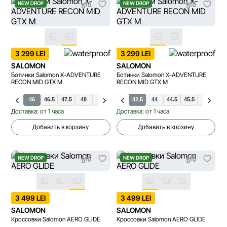
NEW DROP
NEW DROP
3 299 LEI
3 299 LEI
SALOMON
SALOMON
Ботинки Salomon X-ADVENTURE
Ботинки Salomon X-ADVENTURE
RECON MID GTX M
RECON MID GTX M
.5
45.5
46
46.5
47.5
48
42
42.5
49.5
42.5
44
44.5
45.5
46
46.
Доставка: от 1 часа
Доставка: от 1 часа
Добавить в корзину
Добавить в корзину
NEW DROP
NEW DROP
3 499 LEI
3 499 LEI
SALOMON
SALOMON
Кроссовки Salomon AERO GLIDE
Кроссовки Salomon AERO GLIDE