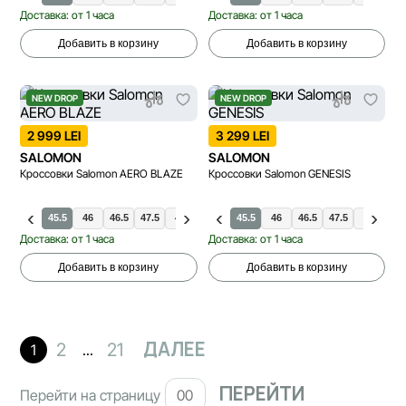
Доставка: от 1 часа
Доставка: от 1 часа
Добавить в корзину
Добавить в корзину
NEW DROP
NEW DROP
2 999 LEI
3 299 LEI
SALOMON
SALOMON
Кроссовки Salomon AERO BLAZE
Кроссовки Salomon GENESIS
4
44.5
45.5
46
42
46.5
42.5
47.5
43.5
48
44
44.5
45.5
46
46.5
47.5
48
Доставка: от 1 часа
Доставка: от 1 часа
Добавить в корзину
Добавить в корзину
ДАЛЕЕ
2
21
1
...
Перейти на страницу