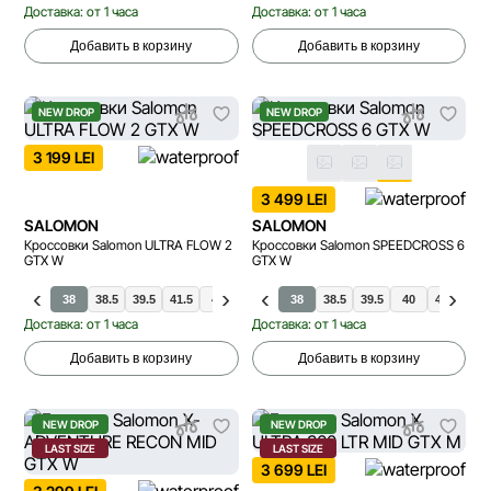
Доставка: от 1 часа
Доставка: от 1 часа
Добавить в корзину
Добавить в корзину
NEW DROP
NEW DROP
3 199 LEI
3 499 LEI
SALOMON
SALOMON
Кроссовки Salomon ULTRA FLOW 2
Кроссовки Salomon SPEEDCROSS 6
GTX W
GTX W
38
38.5
39.5
41.5
42
42.5
37.5
38
38.5
40
40.5
39.5
40
40.5
41.
Доставка: от 1 часа
Доставка: от 1 часа
Добавить в корзину
Добавить в корзину
NEW DROP
NEW DROP
LAST SIZE
LAST SIZE
3 699 LEI