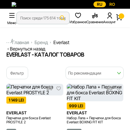
RU
RO
Избранное
Сравнение
Аккаунт
Меню
...
Главная
Бренд
Everlast
Вернуться назад
EVERLAST - КАТАЛОГ ТОВАРОВ
Фильтр
По рекомендации
1 149 LEI
999 LEI
EVERLAST
EVERLAST
Перчатки для бокса Everlast
Набор Лапа + Перчатки для бокса
PROSTYLE 2
Everlast BOXING FIT KIT