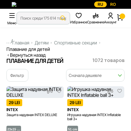
RU
RO
Избранное
Сравнение
Аккаунт
Меню
...
Главная
Детям
Спортивные секции
Плавание для детей
Вернуться назад
1072 товаров
ПЛАВАНИЕ ДЛЯ ДЕТЕЙ
Фильтр
Сначала дешевле
29 LEI
29 LEI
INTEX
INTEX
Защита надувная INTEX DELUXE
Игрушка надувная INTEX Inflatable
ball 3+
23x15 …
51 cm