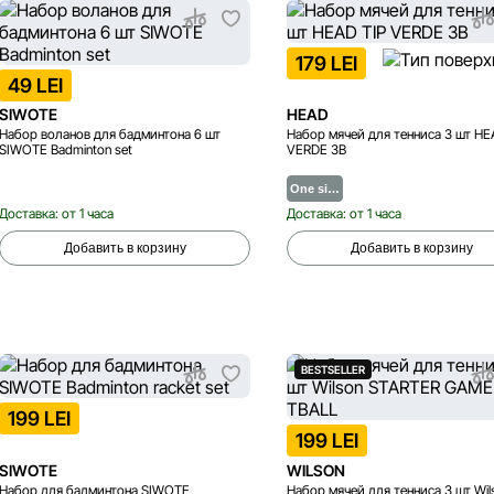
179 LEI
49 LEI
SIWOTE
HEAD
Набор воланов для бадминтона 6 шт
Набор мячей для тенниса 3 шт HE
SIWOTE Badminton set
VERDE 3B
One si…
Доставка: от 1 часа
Доставка: от 1 часа
Добавить в корзину
Добавить в корзину
BESTSELLER
199 LEI
199 LEI
SIWOTE
WILSON
Набор для бадминтона SIWOTE
Набор мячей для тенниса 3 шт Wil