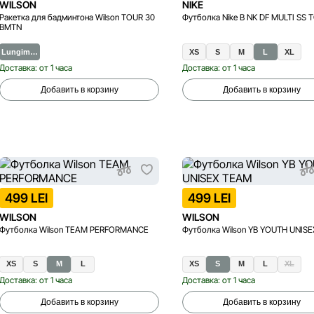
WILSON
NIKE
Ракетка для бадминтона Wilson TOUR 30
Футболка Nike B NK DF MULTI SS 
BMTN
Lungim…
XS
S
M
L
XL
Доставка: от 1 часа
Доставка: от 1 часа
Добавить в корзину
Добавить в корзину
499 LEI
499 LEI
WILSON
WILSON
Футболка Wilson TEAM PERFORMANCE
Футболка Wilson YB YOUTH UNIS
XS
S
M
L
XS
S
M
L
XL
Доставка: от 1 часа
Доставка: от 1 часа
Добавить в корзину
Добавить в корзину