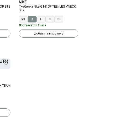
NIKE
TOP BTS
Футболка Nike G NK DF TEE rLEG VNECK
SE+
XS
S
L
M
XL
Доставка: от 1 часа
Добавить в корзину
EX TEAM