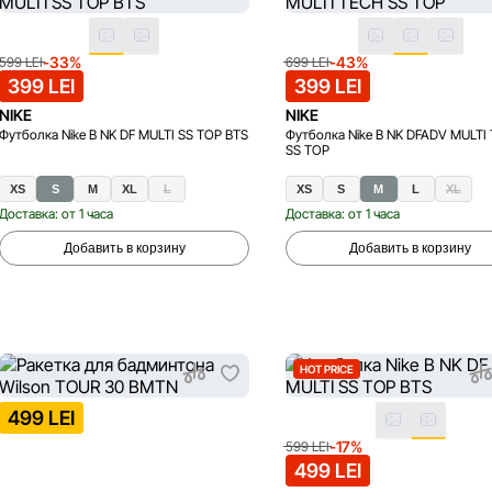
-33%
-43%
599 LEI
699 LEI
399 LEI
399 LEI
NIKE
NIKE
Футболка Nike B NK DF MULTI SS TOP BTS
Футболка Nike B NK DFADV MULTI
SS TOP
XS
S
M
XL
L
XS
S
M
L
XL
Доставка: от 1 часа
Доставка: от 1 часа
Добавить в корзину
Добавить в корзину
HOT PRICE
499 LEI
-17%
599 LEI
499 LEI