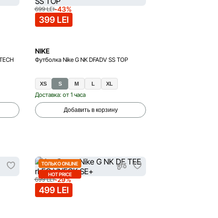
-43%
699 LEI
399 LEI
NIKE
 TECH
Футболка Nike G NK DFADV SS TOP
XS
S
M
L
XL
Доставка: от 1 часа
Добавить в корзину
ТОЛЬКО ONLINE
HOT PRICE
-29%
699 LEI
499 LEI