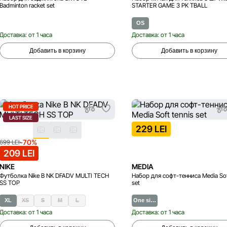
Badminton racket set
STARTER GAME 3 PK TBALL
OS
Доставка: от 1 часа
Доставка: от 1 часа
Добавить в корзину
Добавить в корзину
HOT PRICE
LAST SIZE
229 LEI
-70%
699 LEI
209 LEI
NIKE
MEDIA
Футболка Nike B NK DFADV MULTI TECH
Набор для софт-тенниса Media Soft
SS TOP
set
XL
XS
S
M
L
One si…
Доставка: от 1 часа
Доставка: от 1 часа