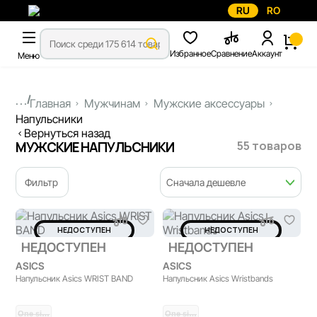
RU
RO
Избранное
Сравнение
Аккаунт
Меню
...
Главная
Мужчинам
Мужские аксессуары
Напульсники
Вернуться назад
55 товаров
МУЖСКИЕ НАПУЛЬСНИКИ
Фильтр
Сначала дешевле
НЕДОСТУПЕН
НЕДОСТУПЕН
НЕДОСТУПЕН
НЕДОСТУПЕН
ASICS
ASICS
Напульсник Asics WRIST BAND
Напульсник Asics Wristbands
One si…
One si…