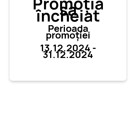
Promoția
sa
încheiat
Perioada
promoției
13.12.2024 -
31.12.2024