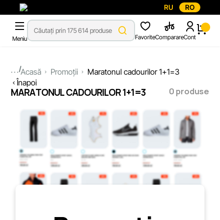
RU
RO
Favorite
Comparare
Cont
Meniu
...
Acasă
Promoții
Maratonul cadourilor 1+1=3
Înapoi
0 produse
MARATONUL CADOURILOR 1+1=3