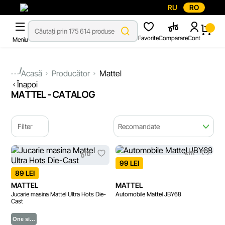
RU
RO
Favorite
Comparare
Cont
Meniu
...
Acasă
Producător
Mattel
Înapoi
MATTEL - CATALOG
Filter
Recomandate
99 LEI
89 LEI
MATTEL
MATTEL
Jucarie masina Mattel Ultra Hots Die-
Automobile Mattel JBY68
Cast
One si…