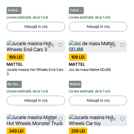
14.5x2…
7х3х2 …
Livrare estimată: de la 1 oră
Livrare estimată: de la 1 oră
Adaugă in coș
Adaugă in coș
199 LEI
109 LEI
MATTEL
MATTEL
Jucarie masina Hot Wheels Eroii Cars
Joc de masa Mattel GDJ88
3
No Siz…
9x15x2
Livrare estimată: de la 1 oră
Livrare estimată: de la 1 oră
Adaugă in coș
Adaugă in coș
349 LEI
259 LEI