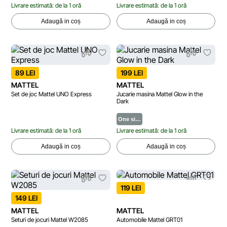
Livrare estimată: de la 1 oră
Livrare estimată: de la 1 oră
Adaugă in coș
Adaugă in coș
89 LEI
199 LEI
MATTEL
MATTEL
Set de joc Mattel UNO Express
Jucarie masina Mattel Glow in the
Dark
One si…
Livrare estimată: de la 1 oră
Livrare estimată: de la 1 oră
Adaugă in coș
Adaugă in coș
119 LEI
149 LEI
MATTEL
MATTEL
Seturi de jocuri Mattel W2085
Automobile Mattel GRT01