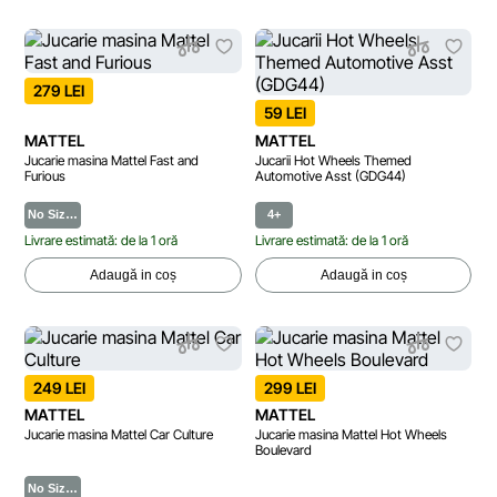
279 LEI
59 LEI
MATTEL
MATTEL
Jucarie masina Mattel Fast and
Jucarii Hot Wheels Themed
Furious
Automotive Asst (GDG44)
No Siz…
4+
Livrare estimată: de la 1 oră
Livrare estimată: de la 1 oră
Adaugă in coș
Adaugă in coș
249 LEI
299 LEI
MATTEL
MATTEL
Jucarie masina Mattel Car Culture
Jucarie masina Mattel Hot Wheels
Boulevard
No Siz…