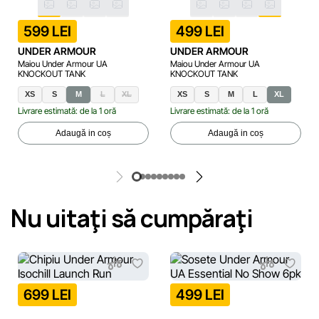
599 LEI
499 LEI
UNDER ARMOUR
UNDER ARMOUR
Maiou Under Armour UA
Maiou Under Armour UA
KNOCKOUT TANK
KNOCKOUT TANK
XS
S
M
L
XL
XS
S
M
L
XL
Livrare estimată: de la 1 oră
Livrare estimată: de la 1 oră
Adaugă in coș
Adaugă in coș
Nu uitaţi să cumpăraţi
699 LEI
499 LEI