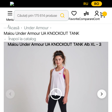
RU
RO
Favorite
Comparare
Cont
Meniu
...
Acasă
Under Armour
Maiou Under Armour UA KNOCKOUT TANK
Înapoi la catalog