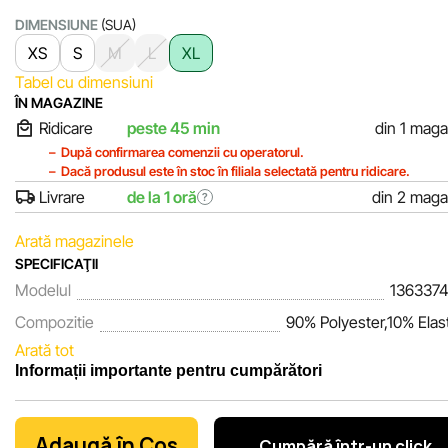
DIMENSIUNE
(SUA)
XS
S
M
L
XL
Tabel cu dimensiuni
ÎN MAGAZINE
Ridicare
peste 45 min
din 1 maga
După confirmarea comenzii cu operatorul.
Dacă produsul este în stoc în filiala selectată pentru ridicare.
Livrare
de la 1 oră
din 2 maga
?
Arată magazinele
SPECIFICAŢII
Modelul
1363374
Compozitie
90% Polyester,10% Elas
Arată tot
Informații importante pentru cumpărători
Noi, echipa rețelei de magazine Sportlandia, apreciem încrede
clienților noștri. În fiecare zi depunem eforturi pentru ca informa
Adaugă în Coş
Cumpără într-un click