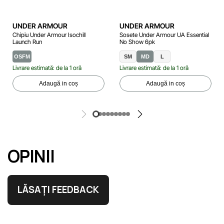
UNDER ARMOUR
UNDER ARMOUR
Chipiu Under Armour Isochill
Sosete Under Armour UA Essential
Launch Run
No Show 6pk
OSFM
SM
MD
L
Livrare estimată: de la 1 oră
Livrare estimată: de la 1 oră
Adaugă in coș
Adaugă in coș
OPINII
LĂSAȚI FEEDBACK