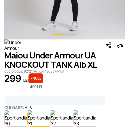
Maiou Under Armour UA
KNOCKOUT TANK Alb XL
Cod produs:
921217
Articol:
1363374-101
299
-40%
LEI
499
LEI
CULOARE:
ALB