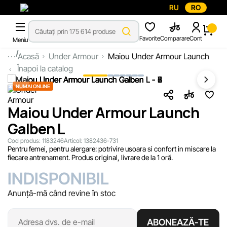
RU
RO
Favorite
Comparare
Cont
Meniu
...
Acasă
Under Armour
Maiou Under Armour Launch
Înapoi la catalog
NUMAI ONLINE
Maiou Under Armour Launch
Galben L
Cod produs:
1183246
Articol:
1382436-731
Pentru femei, pentru alergare: potrivire usoara si confort in miscare la
fiecare antrenament. Produs original, livrare de la 1 oră.
INDISPONIBIL
Anunță-mă când revine în stoc
ABONEAZĂ-TE