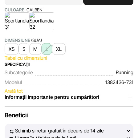
CULOARE:
GALBEN
DIMENSIUNE
(SUA)
XS
S
M
L
XL
Tabel cu dimensiuni
SPECIFICAŢII
Subcategorie
Running
Modelul
1382436-731
Arată tot
Informații importante pentru cumpărători
Noi, echipa rețelei de magazine Sportlandia, apreciem
Beneficii
încrederea clienților noștri. În fiecare zi depunem eforturi
pentru ca informațiile despre produsele și serviciile
Schimb și retur gratuit în decurs de 14 zile
prezentate pe site să fie cât mai complete, obiective și