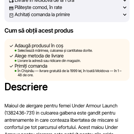
Livrare în Moldova de la 1 oră
actuale. Scopul nostru este să vă oferim informații corecte și
Plătește comod, în rate
veridice, pentru ca dvs. să puteți lua cea mai bună decizie
Achitați comanda la primire
de cumpărare.
Cum să obții acest produs
Cu toate acestea, în ciuda controlului constant, Sportlandia
nu poate garanta acuratețea absolută a tuturor datelor
afișate pe site, din cauza unor posibile erori tehnice sau
Adaugă produsul în coș
Selectează mărimea, culoarea și cantitatea dorite.
disfuncționalități. De asemenea, nu ne asumăm
Alege metoda de livrare
responsabilitatea pentru conținutul și actualitatea
Livrare la adresă sau ridicare din magazin.
Primiți comanda
informațiilor de pe resurse externe, către care pot exista
În Chișinău — livrare gratuită de la 1999 lei, în toată Moldova — în 1 –
linkuri pe site-ul nostru.
48 de ore.
Descriere
Sportlandia își rezervă dreptul de a modifica, în mod
unilateral și fără notificare prealabilă, descrierile,
caracteristicile și proprietățile produselor. Imaginile
Maioul de alergare pentru femei Under Armour Launch
prezentate pe site sunt simulate și au un caracter pur
(1382436-731) in culoarea galbena este gandit pentru
ilustrativ. Informațiile generale despre produse sunt oferite
antrenamente in care conteaza libertatea de miscare si
exclusiv în scop informativ.
confortul pe tot parcursul efortului. Acest maiou Under