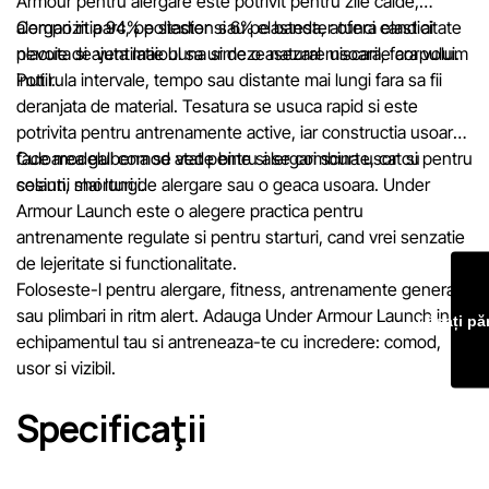
Armour pentru alergare este potrivit pentru zile calde,
Prețurile produselor, precum și condițiile de acordare a
alergari in parc, pe stadion sau pe banda, atunci cand ai
Compozitia 94% poliester si 6% elastester ofera elasticitate
reducerilor, cadourilor, plăților în rate și creditării pot fi
nevoie de ventilatie buna si de o asezare usoara, fara volum
placuta si ajuta maioul sa urmeze natural miscarile corpului.
modificate de către compania Sportlandia în mod unilateral și
inutil.
Poti rula intervale, tempo sau distante mai lungi fara sa fii
fără notificare prealabilă.
deranjata de material. Tesatura se usuca rapid si este
potrivita pentru antrenamente active, iar constructia usoara
Echipa noastră verifică și actualizează periodic informațiile
face modelul comod atat pentru alergari scurte, cat si pentru
Culoarea galbena se vede bine si se combina usor cu
de pe site pentru a identifica și corecta prompt eventualele
sesiuni mai lungi.
colanti, shorturi de alergare sau o geaca usoara. Under
erori în cel mai scurt termen rezonabil.
Armour Launch este o alegere practica pentru
antrenamente regulate si pentru starturi, cand vrei senzatie
de lejeritate si functionalitate.
Foloseste-l pentru alergare, fitness, antrenamente generale
sau plimbari in ritm alert. Adauga Under Armour Launch in
Lăsați pă
echipamentul tau si antreneaza-te cu incredere: comod,
usor si vizibil.
Specificaţii