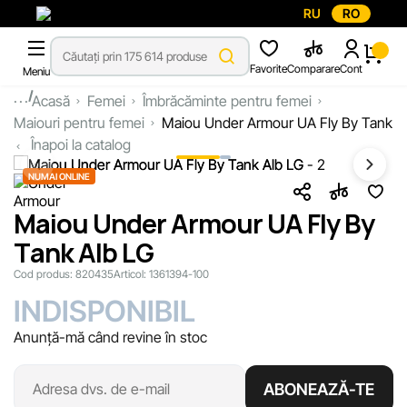
RU
RO
Favorite
Comparare
Cont
Meniu
...
Acasă
Femei
Îmbrăcăminte pentru femei
Maiouri pentru femei
Maiou Under Armour UA Fly By Tank
Înapoi la catalog
NUMAI ONLINE
Maiou Under Armour UA Fly By
Tank Alb LG
Cod produs:
820435
Articol:
1361394-100
INDISPONIBIL
Anunță-mă când revine în stoc
ABONEAZĂ-TE