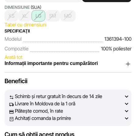
DIMENSIUNE
(SUA)
XS
XL
LG
SM
MD
Tabel cu dimensiuni
SPECIFICAŢII
Modelul
1361394-100
Compozitie
100% poliester
Arată tot
Informații importante pentru cumpărători
Noi, echipa rețelei de magazine Sportlandia, apreciem
Beneficii
încrederea clienților noștri. În fiecare zi depunem eforturi
pentru ca informațiile despre produsele și serviciile
Schimb și retur gratuit în decurs de 14 zile
prezentate pe site să fie cât mai complete, obiective și
Livrare în Moldova de la 1 oră
actuale. Scopul nostru este să vă oferim informații corecte și
Plătește comod, în rate
veridice, pentru ca dvs. să puteți lua cea mai bună decizie
Achitați comanda la primire
de cumpărare.
Cum să obții acest produs
Cu toate acestea, în ciuda controlului constant, Sportlandia