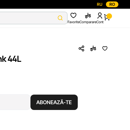
RU
RO
Favorite
Comparare
Cont
k 44L
ABONEAZĂ-TE