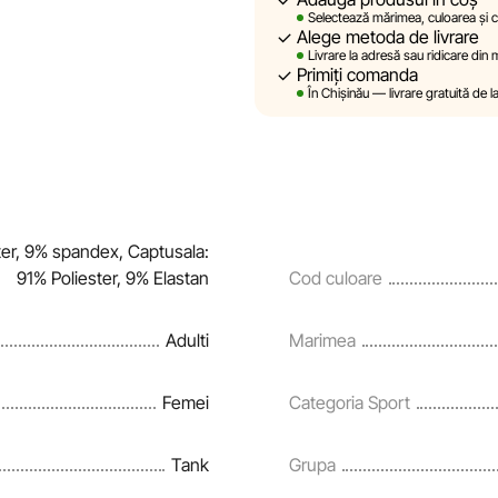
Selectează mărimea, culoarea și ca
Alege metoda de livrare
Sportlandia își rezervă dreptul de
Livrare la adresă sau ridicare din
prealabilă, descrierile, caracteri
Primiți comanda
site sunt simulate și au un carac
În Chișinău — livrare gratuită de l
sunt oferite exclusiv în scop inf
Prețurile produselor, precum și co
rate și creditării pot fi modific
notificare prealabilă.
ter, 9% spandex, Captusala:
91% Poliester, 9% Elastan
Cod culoare
Echipa noastră verifică și actual
și corecta prompt eventualele er
Adulti
Marimea
Femei
Categoria Sport
Tank
Grupa