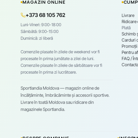
MAGAZIN ONLINE
CUMP
+373 68 105 762
Livrare
Ridicare
Luni-Vineri: 9:00-18:00
Plată
Sâmbătă: 9:00-15:00
Schimb ș
Duminică: zi liberă
Carduri 
Promoții
Comenzile plasate în zilele de weekend vor fi
Pentru af
FAQ / Înt
procesate în prima jumătate a zilei de luni.
Contacta
Comenzile plasate în zilele de sărbătoare vor fi
procesate în prima zi lucrătoare.
Sportlandia Moldova — magazin online de
încălțăminte, îmbrăcăminte și accesorii sportive.
Livrare în toată Moldova sau ridicare din
magazinele Sportlandia.