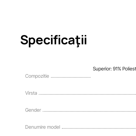
Specificaţii
Superior: 91% Polies
Compozitie
Virsta
Gender
Denumire model