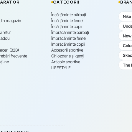
ĂRĂTORI
CATEGORII
BRAN
Încălțăminte bărbați
Nike
 din magazin
Încălțăminte femei
Unde
Încălțăminte copii
i retur
Îmbrăcăminte bărbați
New 
cadou
Îmbrăcăminte femei
Îmbrăcăminte copii
Colu
aceri (B2B)
Accesorii sportive
Skec
rebări frecvente
Ghiozdane și genți
ți-ne
Articole sportive
The 
LIFESTYLE