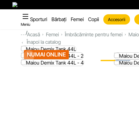
Sporturi
Bărbați
Femei
Copii
Accesorii
Meniu
...
Acasă
Femei
Îmbrăcăminte pentru femei
Maio
Înapoi la catalog
NUMAI ONLINE