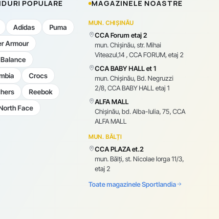
DURI POPULARE
MAGAZINELE NOASTRE
MUN. CHIȘINĂU
Adidas
Puma
CCA Forum etaj 2
r Armour
mun. Chişinău, str. Mihai
Viteazul,14 , CCA FORUM, etaj 2
Balance
CCA BABY HALL et 1
mbia
Crocs
mun. Chişinău, Bd. Negruzzi
2/8, CCA BABY HALL etaj 1
hers
Reebok
ALFA MALL
North Face
Chișinău, bd. Alba-Iulia, 75, CCA
ALFA MALL
MUN. BĂLȚI
CCA PLAZA et.2
mun. Bălți, st. Nicolae Iorga 11/3,
etaj 2
Toate magazinele Sportlandia