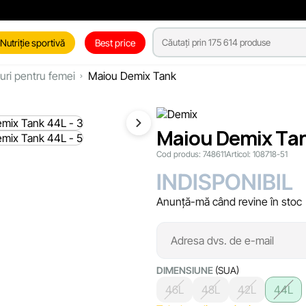
Nutriție sportivă
Best price
uri pentru femei
Maiou Demix Tank
Maiou Demix Tan
Cod produs:
748611
Articol:
108718-51
INDISPONIBIL
Anunță-mă când revine în stoc
DIMENSIUNE
(SUA)
46L
48L
42L
44L