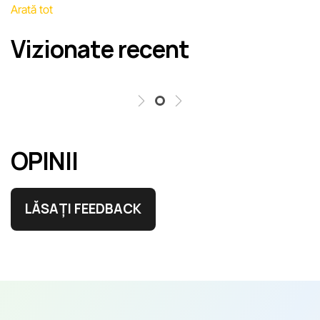
Arată tot
erori în cel mai scurt termen rezonabil.
Vizionate recent
OPINII
LĂSAȚI FEEDBACK