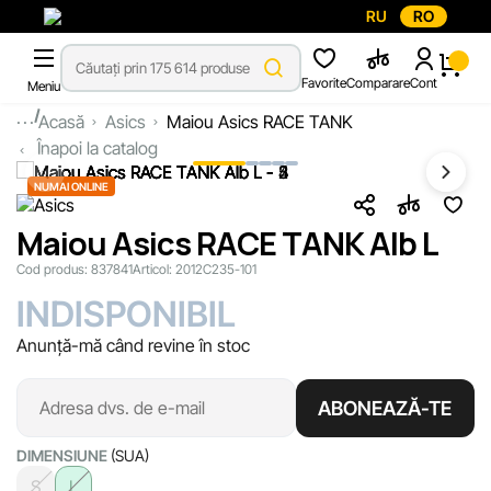
RU
RO
Favorite
Comparare
Cont
Meniu
...
Acasă
Asics
Maiou Asics RACE TANK
Înapoi la catalog
NUMAI ONLINE
Maiou Asics RACE TANK Alb L
Cod produs:
837841
Articol:
2012C235-101
INDISPONIBIL
Anunță-mă când revine în stoc
ABONEAZĂ-TE
DIMENSIUNE
(SUA)
S
L