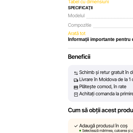
Tabel cu dimensiuni
SPECIFICAŢII
Modelul
Compozitie
Arată tot
Informații importante pentru
Noi, echipa rețelei de magazine 
Beneficii
fiecare zi depunem eforturi pent
prezentate pe site să fie cât ma
Schimb și retur gratuit în 
vă oferim informații corecte și 
Livrare în Moldova de la 1 
decizie de cumpărare.
Plătește comod, în rate
Achitați comanda la primir
Cu toate acestea, în ciuda cont
acuratețea absolută a tuturor dat
tehnice sau disfuncționalități
Cum să obții acest prod
conținutul și actualitatea inform
linkuri pe site-ul nostru.
Adaugă produsul în coș
Selectează mărimea, culoarea și ca