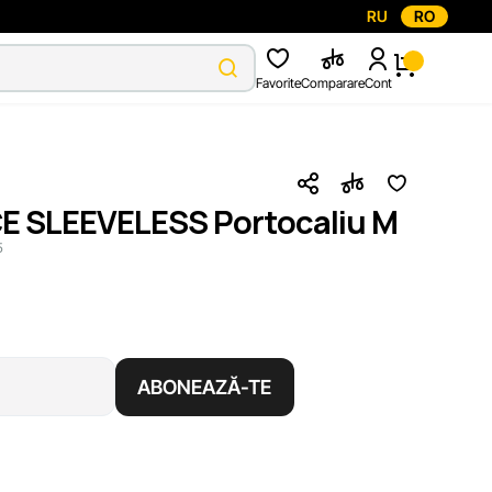
RU
RO
Favorite
Comparare
Cont
E SLEEVELESS Portocaliu M
5
ABONEAZĂ-TE