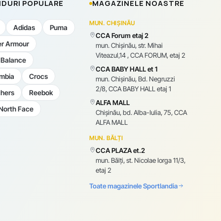
DURI POPULARE
MAGAZINELE NOASTRE
MUN. CHIȘINĂU
Adidas
Puma
CCA Forum etaj 2
r Armour
mun. Chişinău, str. Mihai
Viteazul,14 , CCA FORUM, etaj 2
Balance
CCA BABY HALL et 1
mbia
Crocs
mun. Chişinău, Bd. Negruzzi
2/8, CCA BABY HALL etaj 1
hers
Reebok
ALFA MALL
North Face
Chișinău, bd. Alba-Iulia, 75, CCA
ALFA MALL
MUN. BĂLȚI
CCA PLAZA et.2
mun. Bălți, st. Nicolae Iorga 11/3,
etaj 2
Toate magazinele Sportlandia