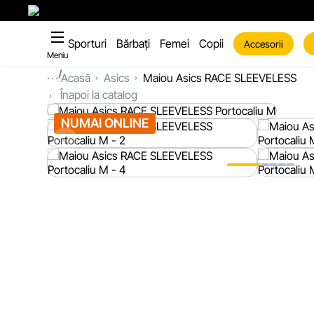
Sporturi
Bărbați
Femei
Copii
Accesorii
Meniu
...
Acasă
Asics
Maiou Asics RACE SLEEVELESS
Înapoi la catalog
NUMAI ONLINE