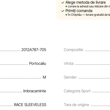
Alege metoda de livrare
Sportlandia își rezervă dreptul de
Livrare la adresă sau ridicare din
prealabilă, descrierile, caracteri
Primiți comanda
site sunt simulate și au un carac
În Chișinău — livrare gratuită de l
sunt oferite exclusiv în scop inf
Prețurile produselor, precum și co
rate și creditării pot fi modific
notificare prealabilă.
2012A787-705
Compozitie
Echipa noastră verifică și actual
și corecta prompt eventualele er
Portocaliu
Virsta
M
Gender
Imbracaminte
Categoria Sport
RACE SLEEVELESS
Tara de origine