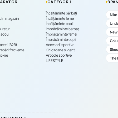
ĂRĂTORI
CATEGORII
BRAN
Încălțăminte bărbați
Nike
 din magazin
Încălțăminte femei
Unde
Încălțăminte copii
i retur
Îmbrăcăminte bărbați
New 
cadou
Îmbrăcăminte femei
Îmbrăcăminte copii
Colu
aceri (B2B)
Accesorii sportive
Skec
rebări frecvente
Ghiozdane și genți
ți-ne
Articole sportive
The 
LIFESTYLE