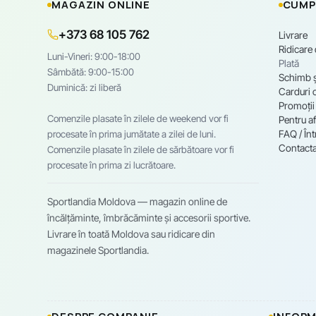
MAGAZIN ONLINE
CUMP
+373 68 105 762
Livrare
Ridicare
Luni-Vineri: 9:00-18:00
Plată
Sâmbătă: 9:00-15:00
Schimb ș
Duminică: zi liberă
Carduri 
Promoții
Comenzile plasate în zilele de weekend vor fi
Pentru af
FAQ / Înt
procesate în prima jumătate a zilei de luni.
Contacta
Comenzile plasate în zilele de sărbătoare vor fi
procesate în prima zi lucrătoare.
Sportlandia Moldova — magazin online de
încălțăminte, îmbrăcăminte și accesorii sportive.
Livrare în toată Moldova sau ridicare din
magazinele Sportlandia.