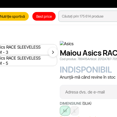
Nutriție sportivă
Best price
Maiou Asics RAC
Cod produs:
789415
Articol:
2012A787-70
INDISPONIBIL
Anunță-mă când revine în stoc
DIMENSIUNE
(SUA)
M
L