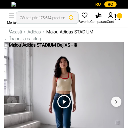
RU
RO
Favorite
Comparare
Cont
Meniu
...
Acasă
Adidas
Maiou Adidas STADIUM
Înapoi la catalog