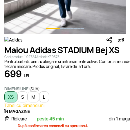
Maiou Adidas STADIUM Bej XS
Cod produs:
1192724
Articol:
KE9575
Pentru barbati, pentru alergare si antrenamente active. Confort si increde
fiecare miscare. Produs original, livrare de la 1 oră.
699
LEI
DIMENSIUNE
(SUA)
XS
S
M
L
Tabel cu dimensiuni
ÎN MAGAZINE
Ridicare
peste 45 min
din 1 maga
După confirmarea comenzii cu operatorul.