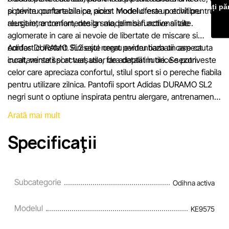
Lăsați pă
si pentru purtare zilnica, acest model ofera un echilibru
potrivire confortabila pe picior. Modelul este potrivit pentru
reusit intre confort, design modern si functionalitate.
alergare, antrenamente la sala, plimbari active si zile
aglomerate in care ai nevoie de libertate de miscare si
confort constant. Finisajul negru evidentiaza un aspect
Adidas DURAMO SL2 este creat pentru barbatii care cauta
curat, versatil si actual, usor de adaptat in orice sezon.
incaltaminte sport versatila, fara detalii inutile. Se potriveste
celor care apreciaza confortul, stilul sport si o pereche fiabila
pentru utilizare zilnica. Pantofii sport Adidas DURAMO SL2
negri sunt o optiune inspirata pentru alergare, antrenamente
si un stil de viata activ.
Arată mai mult
Specificaţii
Subcategorie
Odihna activa
Modelul
KE9575