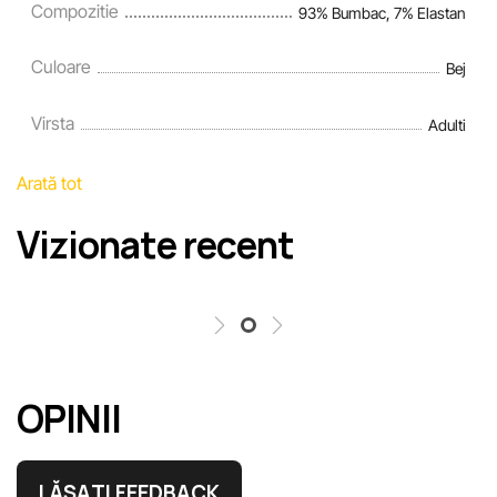
Compozitie
93% Bumbac, 7% Elastan
Culoare
Bej
Virsta
Adulti
Arată tot
Vizionate recent
OPINII
LĂSAȚI FEEDBACK