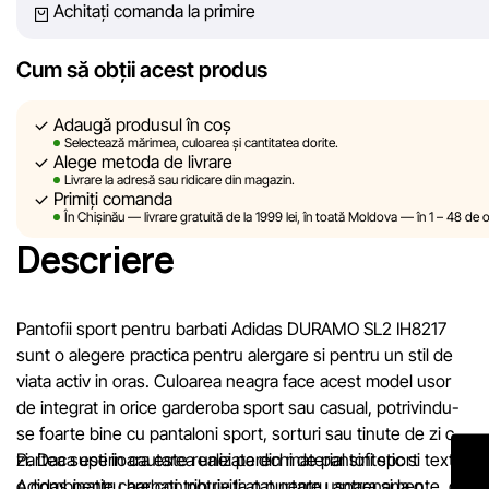
Achitați comanda la primire
din cauza unor posibile erori tehnice sau disfuncționalități. De
asemenea, nu ne asumăm responsabilitatea pentru conținutul 
actualitatea informațiilor de pe resurse externe, către care pot
Cum să obții acest produs
exista linkuri pe site-ul nostru.
Adaugă produsul în coș
Sportlandia își rezervă dreptul de a modifica, în mod unilateral ș
Selectează mărimea, culoarea și cantitatea dorite.
Alege metoda de livrare
fără notificare prealabilă, descrierile, caracteristicile și proprietăț
Livrare la adresă sau ridicare din magazin.
produselor. Imaginile prezentate pe site sunt simulate și au un
Primiți comanda
În Chișinău — livrare gratuită de la 1999 lei, în toată Moldova — în 1 – 48 de o
caracter pur ilustrativ. Informațiile generale despre produse su
Descriere
oferite exclusiv în scop informativ.
Prețurile produselor, precum și condițiile de acordare a reduceri
cadourilor, plăților în rate și creditării pot fi modificate de către
Pantofii sport pentru barbati Adidas DURAMO SL2 IH8217
compania Sportlandia în mod unilateral și fără notificare prealabi
sunt o alegere practica pentru alergare si pentru un stil de
viata activ in oras. Culoarea neagra face acest model usor
Echipa noastră verifică și actualizează periodic informațiile de 
de integrat in orice garderoba sport sau casual, potrivindu-
site pentru a identifica și corecta prompt eventualele erori în ce
se foarte bine cu pantaloni sport, sorturi sau tinute de zi cu
mai scurt termen rezonabil.
zi. Daca esti in cautarea unei perechi de pantofi sport
Partea superioara este realizata din material sintetic si textil,
Adidas pentru barbati, potriviti atat pentru antrenamente, cat
o combinatie care contribuie la o purtare usoara si la o