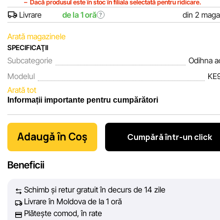
Dacă produsul este în stoc în filiala selectată pentru ridicare.
Livrare
de la 1 oră
din 2 maga
?
Arată magazinele
SPECIFICAŢII
Subcategorie
Odihna a
Modelul
KE
Arată tot
Informații importante pentru cumpărători
Noi, echipa rețelei de magazine Sportlandia, apreciem încrede
clienților noștri. În fiecare zi depunem eforturi pentru ca informa
Adaugă în Coş
Cumpără într-un click
despre produsele și serviciile prezentate pe site să fie cât mai
complete, obiective și actuale. Scopul nostru este să vă oferim
Beneficii
informații corecte și veridice, pentru ca dvs. să puteți lua cea m
bună decizie de cumpărare.
Schimb și retur gratuit în decurs de 14 zile
Livrare în Moldova de la 1 oră
Cu toate acestea, în ciuda controlului constant, Sportlandia nu
Plătește comod, în rate
poate garanta acuratețea absolută a tuturor datelor afișate pe s