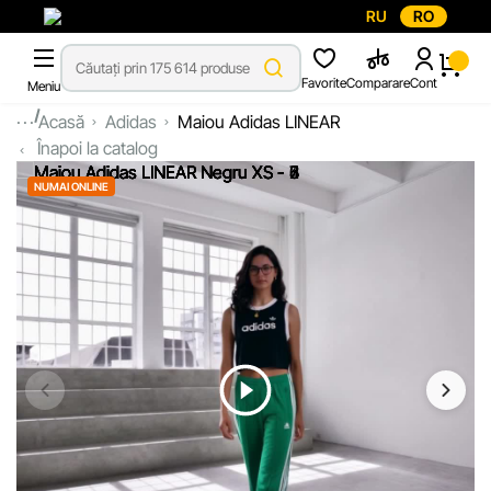
RU
RO
Favorite
Comparare
Cont
Meniu
...
Acasă
Adidas
Maiou Adidas LINEAR
Înapoi la catalog
NUMAI ONLINE