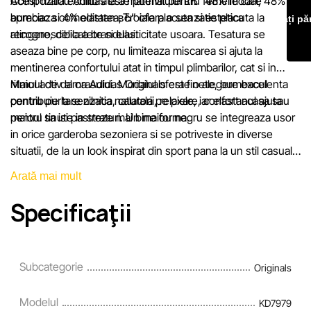
mai scurt termen rezonabil.
Acest maiou Adidas este potrivit pentru femeile care
Compozitia echilibrata a materialului вЂ” 48% modal, 48%
apreciaza comoditatea, croiala placuta si estetica
bumbac si 4% elastan вЂ” ofera o senzatie placuta la
Lăsați pă
recognoscibila a brandului.
atingere, delicatete si elasticitate usoara. Tesatura se
aseaza bine pe corp, nu limiteaza miscarea si ajuta la
mentinerea confortului atat in timpul plimbarilor, cat si in
ritmul activ al orasului. Modalul ofera finete, bumbacul
Maioul de dama Adidas Originals este o alegere excelenta
contribuie la senzatia naturala pe piele, iar elastanul ajuta
pentru purtare zilnica, calatorii, relaxare, confort acasa sau
maioul sa isi pastreze mai bine forma.
pentru tinute in straturi. Un maiou negru se integreaza usor
in orice garderoba sezoniera si se potriveste in diverse
situatii, de la un look inspirat din sport pana la un stil casual
relaxat. Daca esti in cautarea unui maiou Adidas de dama
Arată mai mult
comod si stilat, modelul LINEAR KD7979 este o optiune
reusita pentru fiecare zi.
Specificaţii
Subcategorie
Originals
Modelul
KD7979