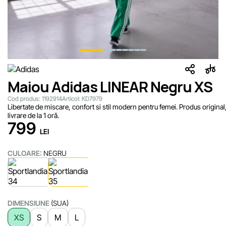
Maiou Adidas LINEAR Negru XS
Cod produs:
1192914
Articol:
KD7979
Libertate de miscare, confort si stil modern pentru femei. Produs original
livrare de la 1 oră.
799
LEI
CULOARE:
NEGRU
DIMENSIUNE
(SUA)
XS
S
M
L