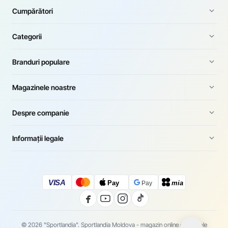
Cumpărători
Categorii
Branduri populare
Magazinele noastre
Despre companie
Informații legale
VISA
Pay
mia
Pay
© 2026 "Sportlandia". Sportlandia Moldova - magazin online de articole