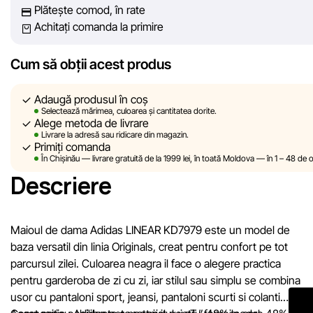
Plătește comod, în rate
poate garanta acuratețea absolută a tuturor datelor afișate pe s
Achitați comanda la primire
din cauza unor posibile erori tehnice sau disfuncționalități. De
asemenea, nu ne asumăm responsabilitatea pentru conținutul 
actualitatea informațiilor de pe resurse externe, către care pot
Cum să obții acest produs
exista linkuri pe site-ul nostru.
Adaugă produsul în coș
Sportlandia își rezervă dreptul de a modifica, în mod unilateral ș
Selectează mărimea, culoarea și cantitatea dorite.
Alege metoda de livrare
fără notificare prealabilă, descrierile, caracteristicile și proprietăț
Livrare la adresă sau ridicare din magazin.
produselor. Imaginile prezentate pe site sunt simulate și au un
Primiți comanda
În Chișinău — livrare gratuită de la 1999 lei, în toată Moldova — în 1 – 48 de o
caracter pur ilustrativ. Informațiile generale despre produse su
Descriere
oferite exclusiv în scop informativ.
Prețurile produselor, precum și condițiile de acordare a reduceri
cadourilor, plăților în rate și creditării pot fi modificate de către
Maioul de dama Adidas LINEAR KD7979 este un model de
compania Sportlandia în mod unilateral și fără notificare prealabi
baza versatil din linia Originals, creat pentru confort pe tot
parcursul zilei. Culoarea neagra il face o alegere practica
Echipa noastră verifică și actualizează periodic informațiile de 
pentru garderoba de zi cu zi, iar stilul sau simplu se combina
site pentru a identifica și corecta prompt eventualele erori în ce
usor cu pantaloni sport, jeansi, pantaloni scurti si colanti.