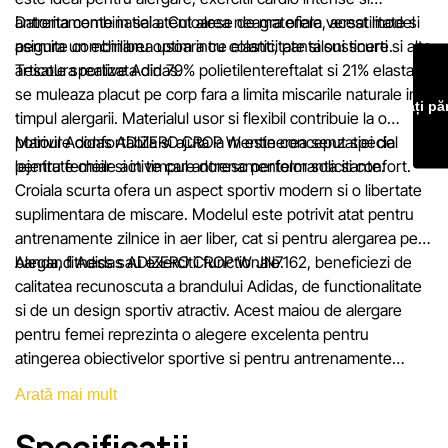
mai scurt termen rezonabil.
antrenamente in sala. Culoarea neagra ofera versatilitate si
Datorita combinatiei atent alese de materiale, acest model
permite combinarea usoara cu colanti, pantaloni scurti si alte
asigura un echilibru optim intre elasticitate si sustinere.
articole sportive Adidas.
Tesatura realizata din 79% polietilentereftalat si 21% elastan
se muleaza placut pe corp fara a limita miscarile naturale in
Lăsați pă
timpul alergarii. Materialul usor si flexibil contribuie la o
potrivire confortabila si ajuta la mentinerea senzatiei de
Maioul Adidas ADIZERO CROP W este conceput special
lejeritate chiar si in timpul antrenamentelor solicitante.
pentru femeile active care doresc performanta si confort.
Croiala scurta ofera un aspect sportiv modern si o libertate
suplimentara de miscare. Modelul este potrivit atat pentru
antrenamente zilnice in aer liber, cat si pentru alergarea pe
banda, fitness sau exercitii functionale.
Alegand Adidas ADIZERO CROP W JN7162, beneficiezi de
calitatea recunoscuta a brandului Adidas, de functionalitate
si de un design sportiv atractiv. Acest maiou de alergare
pentru femei reprezinta o alegere excelenta pentru
atingerea obiectivelor sportive si pentru antrenamente
confortabile pe tot parcursul anului.
Arată mai mult