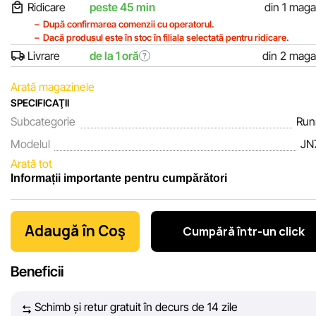
Ridicare
peste 45 min
din 1 maga
După confirmarea comenzii cu operatorul.
Dacă produsul este în stoc în filiala selectată pentru ridicare.
Livrare
de la 1 oră
din 2 maga
?
Arată magazinele
SPECIFICAŢII
Subcategorie
Run
Modelul
JN
Arată tot
Informații importante pentru cumpărători
Noi, echipa rețelei de magazine Sportlandia, apreciem încrede
clienților noștri. În fiecare zi depunem eforturi pentru ca informa
Adaugă în Coş
Cumpără într-un click
despre produsele și serviciile prezentate pe site să fie cât mai
complete, obiective și actuale. Scopul nostru este să vă oferim
Beneficii
informații corecte și veridice, pentru ca dvs. să puteți lua cea m
bună decizie de cumpărare.
Schimb și retur gratuit în decurs de 14 zile