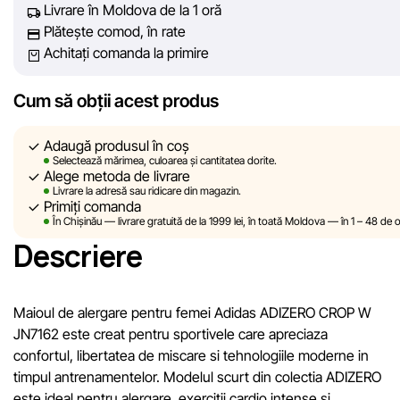
Livrare în Moldova de la 1 oră
Cu toate acestea, în ciuda controlului constant, Sportlandia nu
Plătește comod, în rate
poate garanta acuratețea absolută a tuturor datelor afișate pe s
Achitați comanda la primire
din cauza unor posibile erori tehnice sau disfuncționalități. De
asemenea, nu ne asumăm responsabilitatea pentru conținutul 
actualitatea informațiilor de pe resurse externe, către care pot
Cum să obții acest produs
exista linkuri pe site-ul nostru.
Adaugă produsul în coș
Sportlandia își rezervă dreptul de a modifica, în mod unilateral ș
Selectează mărimea, culoarea și cantitatea dorite.
Alege metoda de livrare
fără notificare prealabilă, descrierile, caracteristicile și proprietăț
Livrare la adresă sau ridicare din magazin.
produselor. Imaginile prezentate pe site sunt simulate și au un
Primiți comanda
În Chișinău — livrare gratuită de la 1999 lei, în toată Moldova — în 1 – 48 de o
caracter pur ilustrativ. Informațiile generale despre produse su
Descriere
oferite exclusiv în scop informativ.
Prețurile produselor, precum și condițiile de acordare a reduceri
cadourilor, plăților în rate și creditării pot fi modificate de către
Maioul de alergare pentru femei Adidas ADIZERO CROP W
compania Sportlandia în mod unilateral și fără notificare prealabi
JN7162 este creat pentru sportivele care apreciaza
confortul, libertatea de miscare si tehnologiile moderne in
Echipa noastră verifică și actualizează periodic informațiile de 
timpul antrenamentelor. Modelul scurt din colectia ADIZERO
site pentru a identifica și corecta prompt eventualele erori în ce
este ideal pentru alergare, exercitii cardio intense si