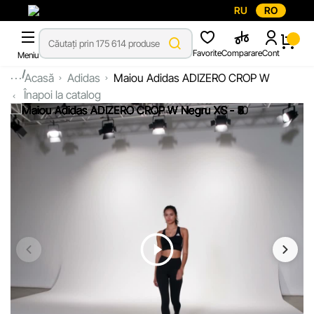
RU
RO
Favorite
Comparare
Cont
Meniu
...
Acasă
Adidas
Maiou Adidas ADIZERO CROP W
Înapoi la catalog