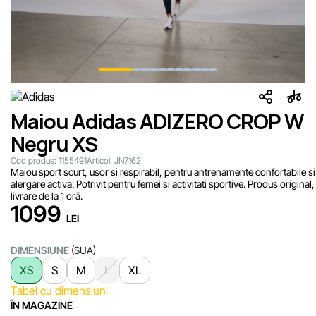
Maiou Adidas ADIZERO CROP W
Negru XS
Cod produs:
1155491
Articol:
JN7162
Maiou sport scurt, usor si respirabil, pentru antrenamente confortabile si
alergare activa. Potrivit pentru femei si activitati sportive. Produs original,
livrare de la 1 oră.
1099
LEI
DIMENSIUNE
(SUA)
XS
S
M
L
XL
Tabel cu dimensiuni
ÎN MAGAZINE