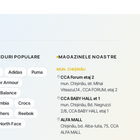
DURI POPULARE
MAGAZINELE NOASTRE
MUN. CHIȘINĂU
Adidas
Puma
CCA Forum etaj 2
r Armour
mun. Chişinău, str. Mihai
Viteazul,14 , CCA FORUM, etaj 2
Balance
CCA BABY HALL et 1
mbia
Crocs
mun. Chişinău, Bd. Negruzzi
2/8, CCA BABY HALL etaj 1
hers
Reebok
ALFA MALL
North Face
Chișinău, bd. Alba-Iulia, 75, CCA
ALFA MALL