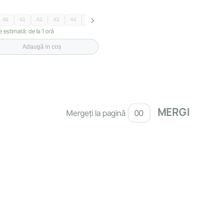
46
41
42
43
44
45
e estimată: de la 1 oră
Adaugă in coș
Mergeți la pagină