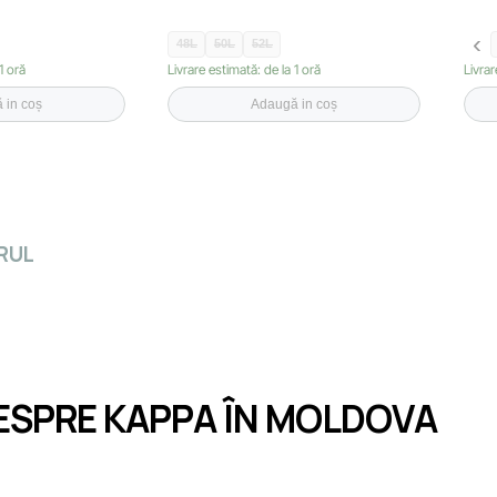
48L
50L
52L
1 oră
Livrare estimată: de la 1 oră
Livrar
 in coș
Adaugă in coș
RUL
ESPRE KAPPA ÎN MOLDOVA