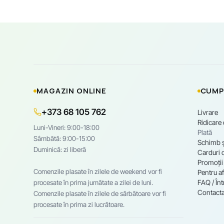
garanție de calitate. Vă asteptăm cu drag!
Pantaloni;
Jambiere;
Tricouri;
Rucsacuri și multe altele.
MAGAZIN ONLINE
CUMP
+373 68 105 762
Livrare
Ridicare
Luni-Vineri: 9:00-18:00
Plată
Sâmbătă: 9:00-15:00
Schimb ș
Duminică: zi liberă
Carduri 
Promoții
Comenzile plasate în zilele de weekend vor fi
Pentru af
FAQ / Înt
procesate în prima jumătate a zilei de luni.
Contacta
Comenzile plasate în zilele de sărbătoare vor fi
procesate în prima zi lucrătoare.