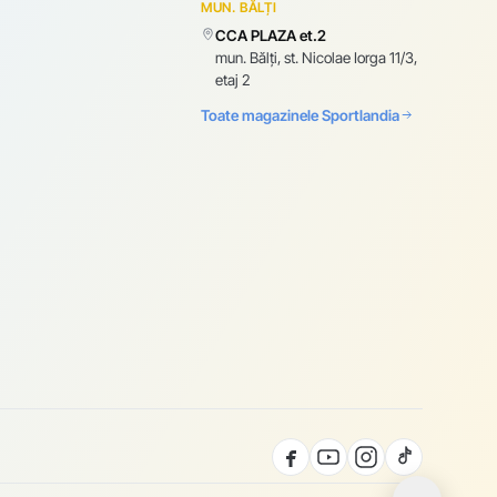
MUN. BĂLȚI
CCA PLAZA et.2
mun. Bălți, st. Nicolae Iorga 11/3,
etaj 2
Toate magazinele Sportlandia