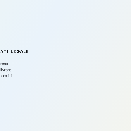
AȚII LEGALE
 retur
livrare
condiții