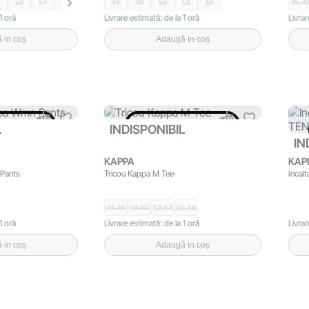
0
52
54
58
46
48
50
52
54
46-4
1 oră
Livrare estimată: de la 1 oră
Livrar
 in coș
Adaugă in coș
ONIBIL
INDISPONIBIL
L
INDISPONIBIL
IN
KAPPA
KAP
 Pants
Tricou Kappa M Tee
Incal
44-46
48-50
52-54
56-58
1 oră
Livrare estimată: de la 1 oră
Livrar
 in coș
Adaugă in coș