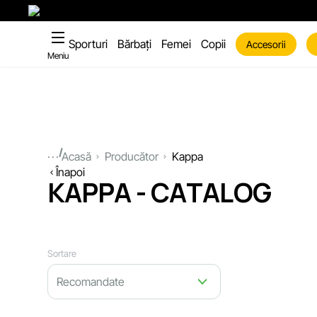
Sporturi
Bărbați
Femei
Copii
Accesorii
Meniu
...
Acasă
Producător
Kappa
Înapoi
KAPPA - CATALOG
Sortare
Recomandate