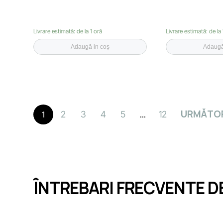
Livrare estimată: de la 1 oră
Livrare estimată: de la 
Adaugă in coș
Adaugă
URMĂTO
2
3
4
5
12
1
...
ÎNTREBARI FRECVENTE D