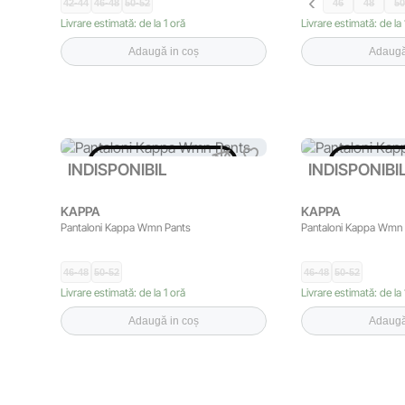
42-44
46-48
50-52
46
48
5
Livrare estimată: de la 1 oră
Livrare estimată: de la 
Adaugă in coș
Adaugă
INDISPONIBIL
INDISP
INDISPONIBIL
INDISPONIBI
KAPPA
KAPPA
Pantaloni Kappa Wmn Pants
Pantaloni Kappa Wmn
46-48
50-52
46-48
50-52
Livrare estimată: de la 1 oră
Livrare estimată: de la 
Adaugă in coș
Adaugă