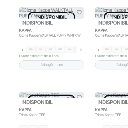
INDISPONIBIL
INDISP
INDISPONIBIL
INDISPONIBI
KAPPA
KAPPA
Cizme Kappa WALKTALL PUFFY WNTR W
Cizme Kappa WALKT
36
37
38
39
40
41
36
37
3
Livrare estimată: de la 1 oră
Livrare estimată: de la 
Adaugă in coș
Adaugă
INDISPONIBIL
INDISP
INDISPONIBIL
INDISPONIBI
KAPPA
KAPPA
Tricou Kappa TEE
Tricou Kappa TEE