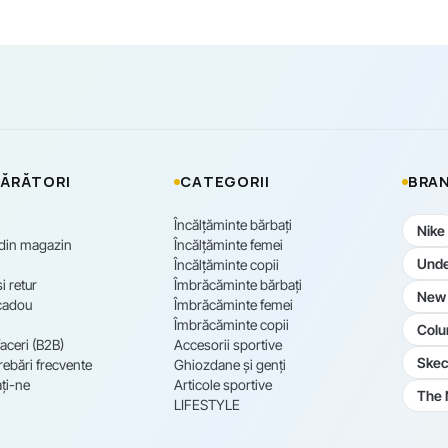
ĂRĂTORI
CATEGORII
BRAN
Încălțăminte bărbați
Nike
 din magazin
Încălțăminte femei
Unde
Încălțăminte copii
i retur
Îmbrăcăminte bărbați
New 
cadou
Îmbrăcăminte femei
Îmbrăcăminte copii
Colu
aceri (B2B)
Accesorii sportive
Skec
rebări frecvente
Ghiozdane și genți
ți-ne
Articole sportive
The 
LIFESTYLE