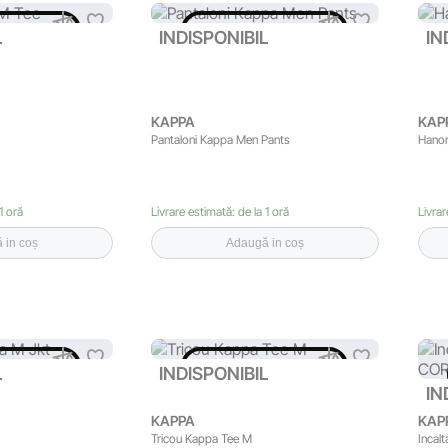
ONIBIL
INDISPONIBIL
L
INDISPONIBIL
IN
KAPPA
KAP
Pantaloni Kappa Men Pants
Hanor
1 oră
Livrare estimată: de la 1 oră
Livrar
 in coș
Adaugă in coș
ONIBIL
INDISPONIBIL
L
INDISPONIBIL
IN
KAPPA
KAP
Tricou Kappa Tee M
Incal