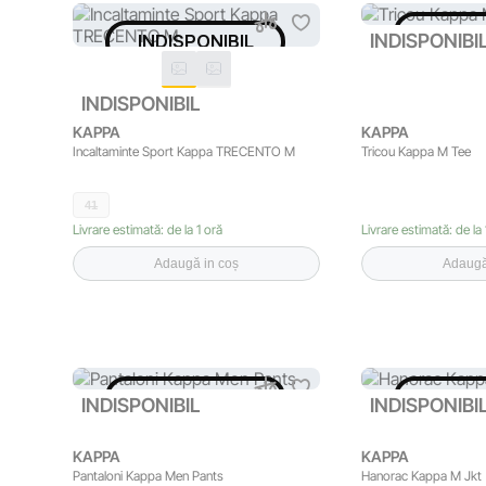
INDISP
INDISPONIBIL
INDISPONIBI
INDISPONIBIL
KAPPA
KAPPA
Incaltaminte Sport Kappa TRECENTO M
Tricou Kappa M Tee
41
Livrare estimată: de la 1 oră
Livrare estimată: de la 
Adaugă in coș
Adaugă
INDISPONIBIL
INDISP
INDISPONIBIL
INDISPONIBI
KAPPA
KAPPA
Pantaloni Kappa Men Pants
Hanorac Kappa M Jkt