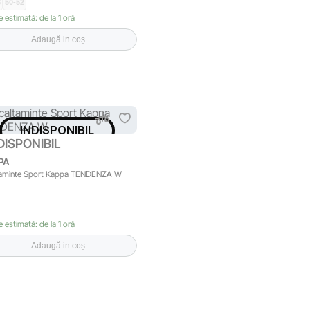
8
50-52
e estimată: de la 1 oră
Adaugă in coș
INDISPONIBIL
DISPONIBIL
PA
taminte Sport Kappa TENDENZA W
e estimată: de la 1 oră
Adaugă in coș