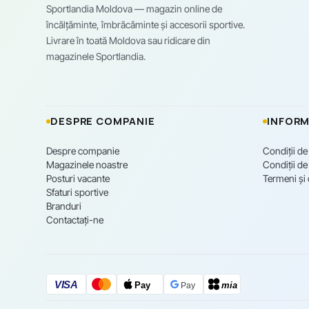
Sportlandia Moldova — magazin online de
încălțăminte, îmbrăcăminte și accesorii sportive.
Livrare în toată Moldova sau ridicare din
magazinele Sportlandia.
DESPRE COMPANIE
INFORM
Despre companie
Condiții de
Magazinele noastre
Condiții de 
Posturi vacante
Termeni și 
Sfaturi sportive
Branduri
Contactați-ne
VISA
Pay
mia
Pay