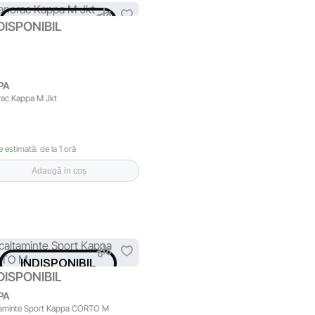
INDISPONIBIL
DISPONIBIL
PA
ac Kappa M Jkt
e estimată: de la 1 oră
Adaugă in coș
INDISPONIBIL
DISPONIBIL
PA
taminte Sport Kappa CORTO M