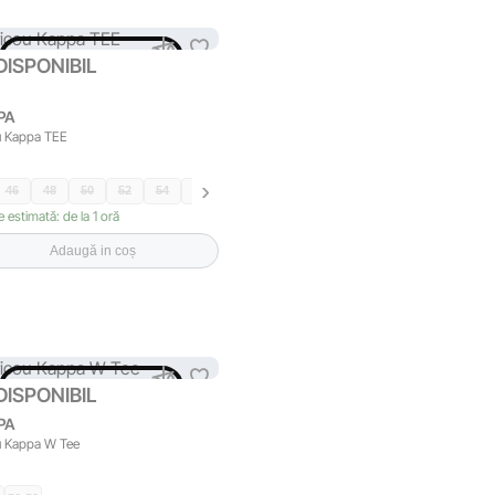
INDISPONIBIL
DISPONIBIL
PA
u Kappa TEE
46
48
50
52
54
58
e estimată: de la 1 oră
Adaugă in coș
INDISPONIBIL
DISPONIBIL
PA
u Kappa W Tee