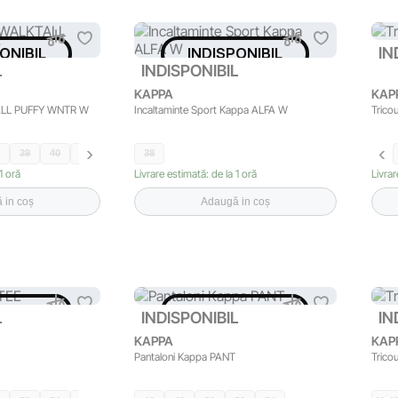
ONIBIL
INDISPONIBIL
IN
L
INDISPONIBIL
KAPPA
KAP
ALL PUFFY WNTR W
Incaltaminte Sport Kappa ALFA W
Trico
8
39
40
41
38
1 oră
Livrare estimată: de la 1 oră
Livrar
 in coș
Adaugă in coș
ONIBIL
INDISPONIBIL
L
INDISPONIBIL
IN
KAPPA
KAP
Pantaloni Kappa PANT
Trico