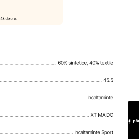
ral și fără notificare
duselor. Imaginile prezentate pe
ațiile generale despre produse
– 48 de ore.
cerilor, cadourilor, plăților în
andia în mod unilateral și fără
60% sintetice, 40% textile
 de pe site pentru a identifica
n rezonabil.
45.5
Incaltaminte
XT MAIDO
Lăsați pă
Incaltaminte Sport