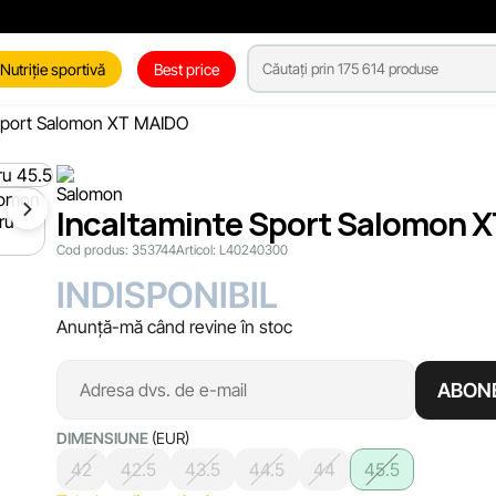
Nutriție sportivă
Best price
 Sport Salomon XT MAIDO
Incaltaminte Sport Salomon X
Cod produs:
353744
Articol:
L40240300
INDISPONIBIL
Anunță-mă când revine în stoc
ABON
DIMENSIUNE
(EUR)
42
42.5
43.5
44.5
44
45.5