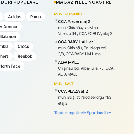
DURI POPULARE
MAGAZINELE NOASTRE
MUN. CHIȘINĂU
Adidas
Puma
CCA Forum etaj 2
r Armour
mun. Chişinău, str. Mihai
Viteazul,14 , CCA FORUM, etaj 2
Balance
CCA BABY HALL et 1
mbia
Crocs
mun. Chişinău, Bd. Negruzzi
2/8, CCA BABY HALL etaj 1
hers
Reebok
ALFA MALL
North Face
Chișinău, bd. Alba-Iulia, 75, CCA
ALFA MALL
MUN. BĂLȚI
CCA PLAZA et.2
mun. Bălți, st. Nicolae Iorga 11/3,
etaj 2
Toate magazinele Sportlandia