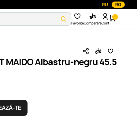
RU
RO
Favorite
Comparare
Cont
T MAIDO Albastru-negru 45.5
EAZĂ-TE