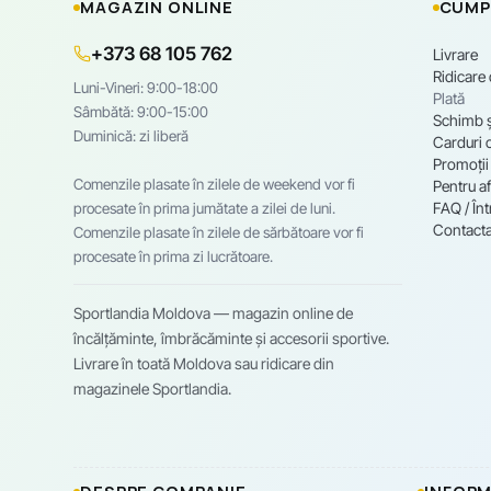
MAGAZIN ONLINE
CUMP
+373 68 105 762
Livrare
Ridicare
Luni-Vineri: 9:00-18:00
Plată
Sâmbătă: 9:00-15:00
Schimb ș
Duminică: zi liberă
Carduri 
Promoții
Comenzile plasate în zilele de weekend vor fi
Pentru af
FAQ / Înt
procesate în prima jumătate a zilei de luni.
Contacta
Comenzile plasate în zilele de sărbătoare vor fi
procesate în prima zi lucrătoare.
Sportlandia Moldova — magazin online de
încălțăminte, îmbrăcăminte și accesorii sportive.
Livrare în toată Moldova sau ridicare din
magazinele Sportlandia.