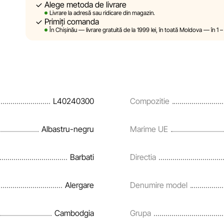
Alege metoda de livrare
Sportlandia își rezervă dreptul de a modifica, în mod unilate
Livrare la adresă sau ridicare din magazin.
prealabilă, descrierile, caracteristicile și proprietățile pro
Primiți comanda
site sunt simulate și au un caracter pur ilustrativ. Inform
În Chișinău — livrare gratuită de la 1999 lei, în toată Moldova — în 1 
sunt oferite exclusiv în scop informativ.
Prețurile produselor, precum și condițiile de acordare a redu
rate și creditării pot fi modificate de către compania Sportl
notificare prealabilă.
L40240300
Compozitie
Echipa noastră verifică și actualizează periodic informațiile
și corecta prompt eventualele erori în cel mai scurt terme
Albastru-negru
Marime UE
Barbati
Directia
Alergare
Denumire model
Cambodgia
Grupa