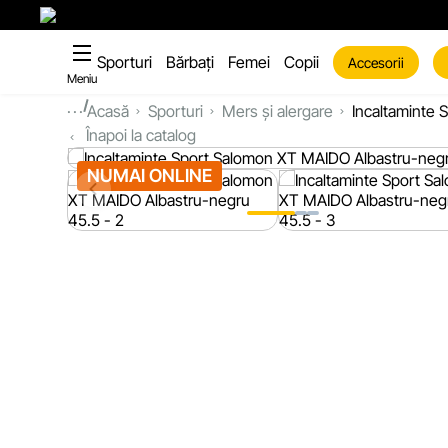
Sporturi
Bărbați
Femei
Copii
Accesorii
Meniu
...
Acasă
Sporturi
Mers și alergare
Incaltaminte
Înapoi la catalog
NUMAI ONLINE