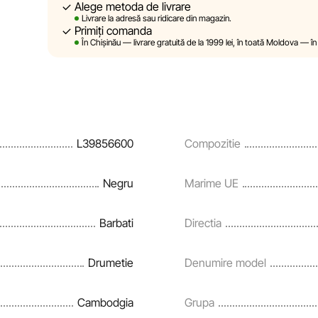
Alege metoda de livrare
Sportlandia își rezervă dreptul de a modifica, în mod unila
Livrare la adresă sau ridicare din magazin.
prealabilă, descrierile, caracteristicile și proprietățile 
Primiți comanda
site sunt simulate și au un caracter pur ilustrativ. Info
În Chișinău — livrare gratuită de la 1999 lei, în toată Moldova — în
sunt oferite exclusiv în scop informativ.
Prețurile produselor, precum și condițiile de acordare a re
rate și creditării pot fi modificate de către compania Spo
notificare prealabilă.
L39856600
Compozitie
Echipa noastră verifică și actualizează periodic informați
și corecta prompt eventualele erori în cel mai scurt ter
Negru
Marime UE
Barbati
Directia
Drumetie
Denumire model
Cambodgia
Grupa