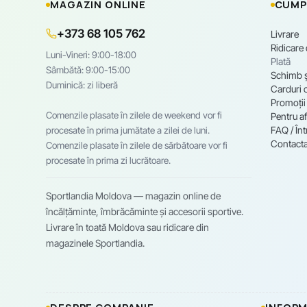
MAGAZIN ONLINE
CUMP
+373 68 105 762
Livrare
Ridicare
Luni-Vineri: 9:00-18:00
Plată
Sâmbătă: 9:00-15:00
Schimb ș
Duminică: zi liberă
Carduri 
Promoții
Comenzile plasate în zilele de weekend vor fi
Pentru af
FAQ / Înt
procesate în prima jumătate a zilei de luni.
Contacta
Comenzile plasate în zilele de sărbătoare vor fi
procesate în prima zi lucrătoare.
Sportlandia Moldova — magazin online de
încălțăminte, îmbrăcăminte și accesorii sportive.
Livrare în toată Moldova sau ridicare din
magazinele Sportlandia.