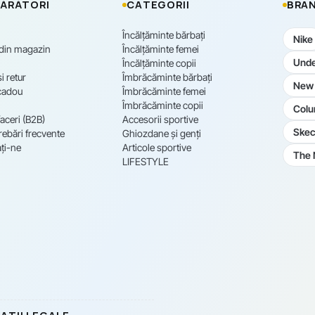
ĂRĂTORI
CATEGORII
BRAN
Încălțăminte bărbați
Nike
 din magazin
Încălțăminte femei
Unde
Încălțăminte copii
i retur
Îmbrăcăminte bărbați
New 
cadou
Îmbrăcăminte femei
Îmbrăcăminte copii
Colu
aceri (B2B)
Accesorii sportive
Skec
rebări frecvente
Ghiozdane și genți
ți-ne
Articole sportive
The 
LIFESTYLE