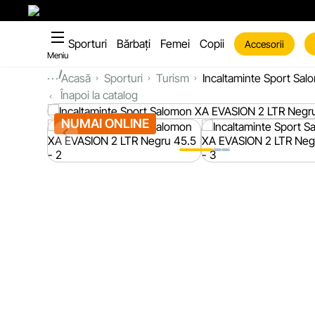
Sporturi
Bărbați
Femei
Copii
Accesorii
Meniu
...
Acasă
Sporturi
Turism
Incaltaminte Sport Sa
Înapoi la catalog
NUMAI ONLINE