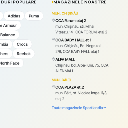
DURI POPULARE
MAGAZINELE NOASTRE
MUN. CHIȘINĂU
Adidas
Puma
CCA Forum etaj 2
r Armour
mun. Chişinău, str. Mihai
Viteazul,14 , CCA FORUM, etaj 2
Balance
CCA BABY HALL et 1
mbia
Crocs
mun. Chişinău, Bd. Negruzzi
2/8, CCA BABY HALL etaj 1
hers
Reebok
ALFA MALL
North Face
Chișinău, bd. Alba-Iulia, 75, CCA
ALFA MALL
MUN. BĂLȚI
CCA PLAZA et.2
mun. Bălți, st. Nicolae Iorga 11/3,
etaj 2
Toate magazinele Sportlandia