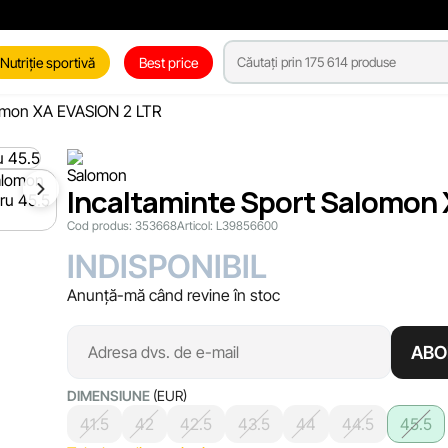
Nutriție sportivă
Best price
lomon XA EVASION 2 LTR
Incaltaminte Sport Salomon 
Cod produs:
353668
Articol:
L39856600
INDISPONIBIL
Anunță-mă când revine în stoc
ABO
DIMENSIUNE
(EUR)
41.5
42
42.5
43.5
44
44.5
45.5