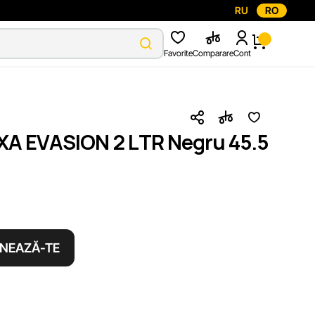
RU
RO
Favorite
Comparare
Cont
XA EVASION 2 LTR Negru 45.5
NEAZĂ-TE