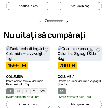
Adaugă in coș
Adaugă in coș
Nu uitaţi să cumpăraţi
1599 LEI
799 LEI
COLUMBIA
COLUMBIA
Panta-colanti termici Columbia
Geanta pe umar Columbia Zigzag II
Heavyweight II Tight
Side Bag
S
M
L
XL
XXL
DB
40
40.5
41
Livrare estimată: de la 1 oră
Livrare estimată: de la 1 oră
Adaugă in coș
Adaugă in coș