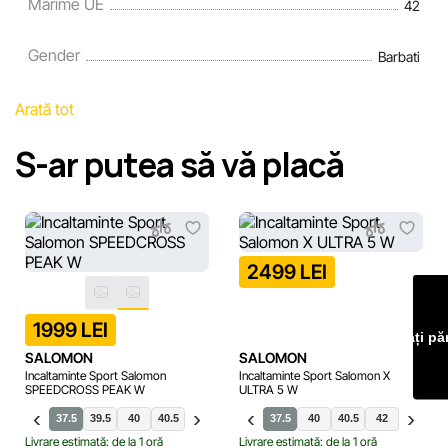
Marime UE
42
fără notificare prealabilă.
Gender
Barbati
Echipa noastră verifică și actualizează periodic informațiile
de pe site pentru a identifica și corecta prompt eventualele
Arată tot
erori în cel mai scurt termen rezonabil.
S-ar putea să vă placă
2499 LEI
1999 LEI
Lăsați pă
SALOMON
SALOMON
Incaltaminte Sport Salomon
Incaltaminte Sport Salomon X
SPEEDCROSS PEAK W
ULTRA 5 W
37.5
39.5
40
40.5
38
38.5
41.5
37.5
42
40
42.5
40.5
42
38
3
Livrare estimată: de la 1 oră
Livrare estimată: de la 1 oră