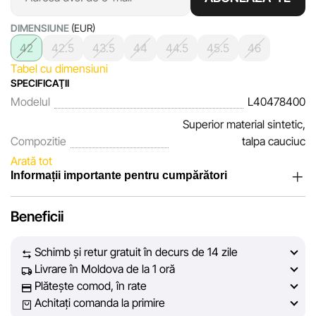
DIMENSIUNE
(EUR)
42
42.5
43.5
44
44.5
45.5
46
Tabel cu dimensiuni
SPECIFICAŢII
Modelul
L40478400
Superior material sintetic,
Compozitie
talpa cauciuc
Arată tot
Informații importante pentru cumpărători
Noi, echipa rețelei de magazine Sportlandia, apreciem
Beneficii
încrederea clienților noștri. În fiecare zi depunem eforturi
pentru ca informațiile despre produsele și serviciile
Schimb și retur gratuit în decurs de 14 zile
prezentate pe site să fie cât mai complete, obiective și
Livrare în Moldova de la 1 oră
actuale. Scopul nostru este să vă oferim informații corecte și
Plătește comod, în rate
veridice, pentru ca dvs. să puteți lua cea mai bună decizie
Achitați comanda la primire
de cumpărare.