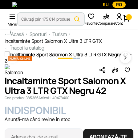
RU
RO
Favorite
Comparare
Cont
Meniu
...
Acasă
Sporturi
Turism
Incaltaminte Sport Salomon X Ultra 3 LTR GTX
Înapoi la catalog
NUMAI ONLINE
Incaltaminte Sport Salomon X
Ultra 3 LTR GTX Negru 42
Cod produs:
385386
Articol:
L40478400
INDISPONIBIL
Anunță-mă când revine în stoc
ABONEAZĂ-TE