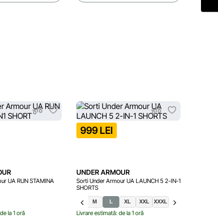
999 LEI
599 
OUR
UNDER ARMOUR
UNDER
mour UA RUN STAMINA
Sorti Under Armour UA LAUNCH 5 2-IN-1
Maiou Un
SHORTS
XS
S
M
L
XL
XXL
XXXL
XS
de la 1 oră
Livrare estimată: de la 1 oră
Livrare e