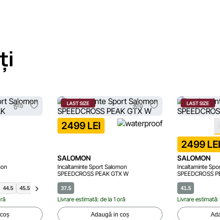
ți
LAST SIZE
LAST SIZE
2499 LEI
2499 LE
SALOMON
SALOMON
mon
Incaltaminte Sport Salomon
Incaltaminte Spo
SPEEDCROSS PEAK GTX W
SPEEDCROSS P
44.5
45.5
47.5
48
37.5
41.5
42
46
46.5
49.5
41.5
oră
Livrare estimată: de la 1 oră
Livrare estimată: 
 coș
Adaugă in coș
Ada