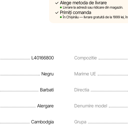
Alege metoda de livrare
Sportlandia își rezervă dreptul de a modif
Livrare la adresă sau ridicare din magazin.
prealabilă, descrierile, caracteristicile ș
Primiți comanda
site sunt simulate și au un caracter pur 
În Chișinău — livrare gratuită de la 1999 lei,
sunt oferite exclusiv în scop informativ.
Prețurile produselor, precum și condițiile 
rate și creditării pot fi modificate de că
notificare prealabilă.
L40166800
Compozitie
Echipa noastră verifică și actualizează pe
și corecta prompt eventualele erori în c
Negru
Marime UE
Barbati
Directia
Alergare
Denumire model
Cambodgia
Grupa