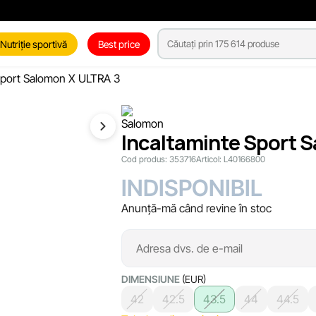
Nutriție sportivă
Best price
Sport Salomon X ULTRA 3
Incaltaminte Sport 
Cod produs:
353716
Articol:
L40166800
INDISPONIBIL
Anunță-mă când revine în stoc
DIMENSIUNE
(EUR)
42
42.5
43.5
44
44.5