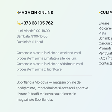
MAGAZIN ONLINE
CUMP
+373 68 105 762
Livrare
Ridicare
Luni-Vineri: 9:00-18:00
Plată
Sâmbătă: 9:00-15:00
Schimb ș
Duminică: zi liberă
Carduri 
Promoții
Comenzile plasate în zilele de weekend vor fi
Pentru af
FAQ / Înt
procesate în prima jumătate a zilei de luni.
Contacta
Comenzile plasate în zilele de sărbătoare vor fi
procesate în prima zi lucrătoare.
Sportlandia Moldova — magazin online de
încălțăminte, îmbrăcăminte și accesorii sportive.
Livrare în toată Moldova sau ridicare din
magazinele Sportlandia.