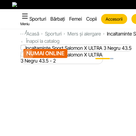
Sporturi
Bărbați
Femei
Copii
Accesorii
Meniu
...
Acasă
Sporturi
Mers și alergare
Incaltaminte 
Înapoi la catalog
NUMAI ONLINE