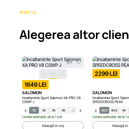
Arată tot
Alegerea altor clien
2299 LEI
1649 LEI
SALOMON
SALOMON
Incaltaminte Sport Salomon XA PRO V8
Incaltaminte Sport Salo
CSWP J
SPEEDCROSS PEAK
33
34
35
36
31
32
37
40
42.5
43.5
44
Livrare estimată: de la 1 oră
Livrare estimată: de la 1 
Adaugă in coș
Adaugă in