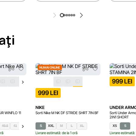
aţi
NUMAI ONLINE
999 LEI
999 LEI
NIKE
UNDER ARM
 AIR WINFLO 11
Sorti Nike M NK DF STRIDE SHRT 7IN BF
Sorti Under Ar
2IN1 SHORT
40.5
41
42
42.5
S
43
XXL
44.5
M
45
L
45.5
XL
46.5
XS
S
oră
Livrare estimată: de la 1 oră
Livrare estimată: 