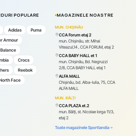
DURI POPULARE
MAGAZINELE NOASTRE
MUN. CHIȘINĂU
Adidas
Puma
CCA Forum etaj 2
r Armour
mun. Chişinău, str. Mihai
Viteazul,14 , CCA FORUM, etaj 2
Balance
CCA BABY HALL et 1
mbia
Crocs
mun. Chişinău, Bd. Negruzzi
2/8, CCA BABY HALL etaj 1
hers
Reebok
ALFA MALL
North Face
Chișinău, bd. Alba-Iulia, 75, CCA
ALFA MALL
MUN. BĂLȚI
CCA PLAZA et.2
mun. Bălți, st. Nicolae Iorga 11/3,
etaj 2
Toate magazinele Sportlandia