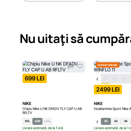
Nu uitaţi să cumpăr
NUMAI ONLINE
699 LEI
2499 LEI
NIKE
NIKE
Chipiu Nike U NK DFADV FLY CAP U AB
Incaltaminte Sport Nike
RFLTV
M/L
S/M
L/XL
40
44
46
Livrare estimată: de la 1 oră
Livrare estimată: de la 1 