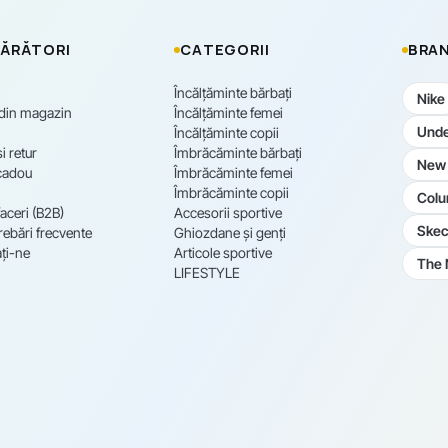
ĂRĂTORI
CATEGORII
BRAN
Încălțăminte bărbați
Nike
 din magazin
Încălțăminte femei
Unde
Încălțăminte copii
i retur
Îmbrăcăminte bărbați
New 
cadou
Îmbrăcăminte femei
Îmbrăcăminte copii
Colu
aceri (B2B)
Accesorii sportive
Skec
rebări frecvente
Ghiozdane și genți
ți-ne
Articole sportive
The 
LIFESTYLE