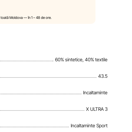
ica, în mod unilateral și fără notificare
i proprietățile produselor. Imaginile prezentate pe
ilustrativ. Informațiile generale despre produse
 în toată Moldova — în 1 – 48 de ore.
de acordare a reducerilor, cadourilor, plăților în
tre compania Sportlandia în mod unilateral și fără
60% sintetice, 40% textile
riodic informațiile de pe site pentru a identifica
el mai scurt termen rezonabil.
43.5
Incaltaminte
X ULTRA 3
Incaltaminte Sport