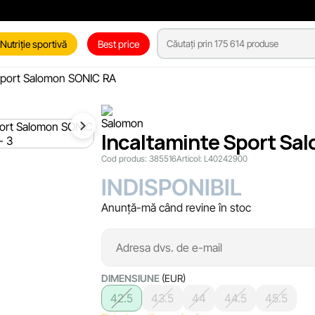
Nutriție sportivă
Best price
 Sport Salomon SONIC RA
Incaltaminte Sport Sa
Cod produs:
385516
Articol:
L40242900
INDISPONIBIL
Anunță-mă când revine în stoc
DIMENSIUNE
(EUR)
42.5
43.5
44
44.5
45.5