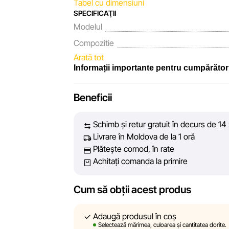
Tabel cu dimensiuni
SPECIFICAŢII
Modelul
Compozitie
Arată tot
Informații importante pentru cumpărător
Noi, echipa rețelei de magazine Sportlandia, 
Beneficii
fiecare zi depunem eforturi pentru ca informa
prezentate pe site să fie cât mai complete, 
Schimb și retur gratuit în decurs de 14 
vă oferim informații corecte și veridice, pen
Livrare în Moldova de la 1 oră
decizie de cumpărare.
Plătește comod, în rate
Achitați comanda la primire
Cu toate acestea, în ciuda controlului const
acuratețea absolută a tuturor datelor afișate 
tehnice sau disfuncționalități. De asemene
Cum să obții acest produs
conținutul și actualitatea informațiilor de pe
linkuri pe site-ul nostru.
Adaugă produsul în coș
Selectează mărimea, culoarea și cantitatea dorite.