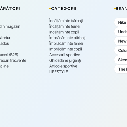
ĂRĂTORI
CATEGORII
BRAN
Încălțăminte bărbați
Nike
 din magazin
Încălțăminte femei
Unde
Încălțăminte copii
i retur
Îmbrăcăminte bărbați
New 
cadou
Îmbrăcăminte femei
Îmbrăcăminte copii
Colu
aceri (B2B)
Accesorii sportive
Skec
rebări frecvente
Ghiozdane și genți
ți-ne
Articole sportive
The 
LIFESTYLE