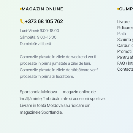
MAGAZIN ONLINE
CUMP
+373 68 105 762
Livrare
Ridicare
Luni-Vineri: 9:00-18:00
Plată
Sâmbătă: 9:00-15:00
Schimb ș
Duminică: zi liberă
Carduri 
Promoții
Comenzile plasate în zilele de weekend vor fi
Pentru af
FAQ / Înt
procesate în prima jumătate a zilei de luni.
Contacta
Comenzile plasate în zilele de sărbătoare vor fi
procesate în prima zi lucrătoare.
Sportlandia Moldova — magazin online de
încălțăminte, îmbrăcăminte și accesorii sportive.
Livrare în toată Moldova sau ridicare din
magazinele Sportlandia.