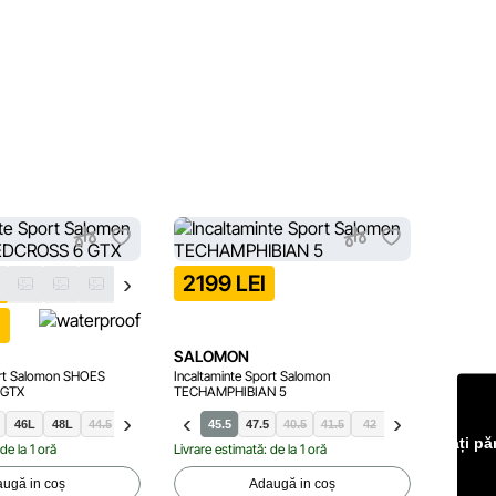
2199 LEI
299
I
SALOMON
SALO
ort Salomon SHOES
Incaltaminte Sport Salomon
Incaltam
 GTX
TECHAMPHIBIAN 5
GTX W
36.5
46L
48L
44.5
49.5
44
45.5
47.5
40.5
41.5
42
42.5
43.5
44.5
3
Lăsați pă
de la 1 oră
Livrare estimată: de la 1 oră
Livrare e
ugă in coș
Adaugă in coș