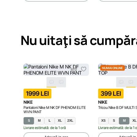
Nu uitaţi să cumpăr
NUMAI ONLINE
1999 LEI
399 LEI
NIKE
NIKE
Pantaloni Nike M NK DF PHENOM ELITE
Tricou Nike B DF MULTI
WVN PANT
S
M
L
XL
2XL
XS
S
M
XL
Livrare estimată: de la 1 oră
Livrare estimată: de la 1 