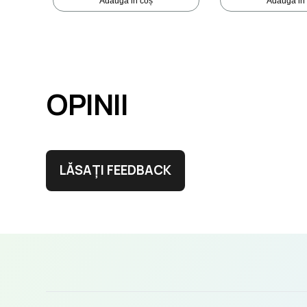
Adaugă in coș
Adaugă in
OPINII
LĂSAȚI FEEDBACK