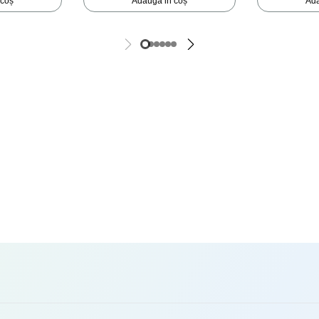
 coș
Adaugă in coș
Ada