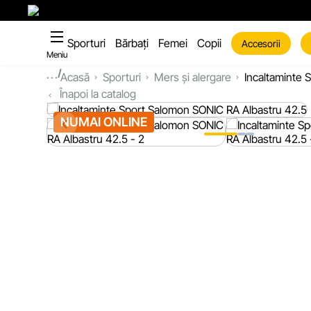
Sporturi
Bărbați
Femei
Copii
Accesorii
Meniu
...
Acasă
Sporturi
Mers și alergare
Incaltaminte
Înapoi la catalog
NUMAI ONLINE