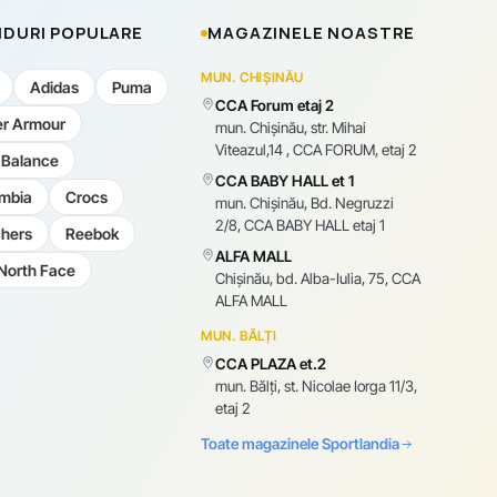
DURI POPULARE
MAGAZINELE NOASTRE
MUN. CHIȘINĂU
Adidas
Puma
CCA Forum etaj 2
r Armour
mun. Chişinău, str. Mihai
Viteazul,14 , CCA FORUM, etaj 2
Balance
CCA BABY HALL et 1
mbia
Crocs
mun. Chişinău, Bd. Negruzzi
2/8, CCA BABY HALL etaj 1
hers
Reebok
ALFA MALL
North Face
Chișinău, bd. Alba-Iulia, 75, CCA
ALFA MALL
MUN. BĂLȚI
CCA PLAZA et.2
mun. Bălți, st. Nicolae Iorga 11/3,
etaj 2
Toate magazinele Sportlandia