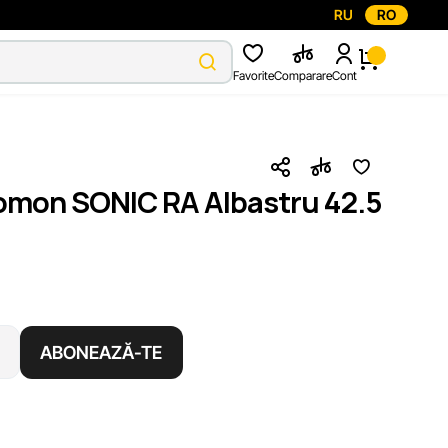
RU
RO
Favorite
Comparare
Cont
lomon SONIC RA Albastru 42.5
ABONEAZĂ-TE