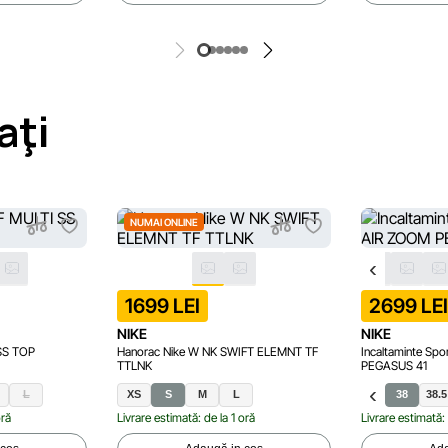
aţi
NUMAI ONLINE
1699 LEI
2699 LE
NIKE
NIKE
 SS TOP
Hanorac Nike W NK SWIFT ELEMNT TF
Incaltaminte Sp
TTLNK
PEGASUS 41
L
XS
S
M
L
36.5
37.5
38
38.5
oră
Livrare estimată: de la 1 oră
Livrare estimată: 