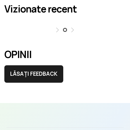
Vizionate recent
erori în cel mai scurt termen rezonabil.
OPINII
LĂSAȚI FEEDBACK