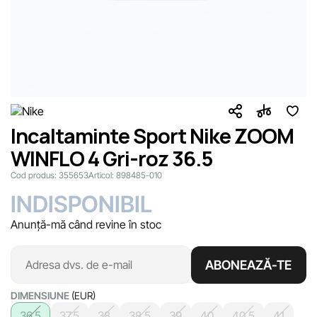
Incaltaminte Sport Nike ZOOM
WINFLO 4 Gri-roz 36.5
Cod produs:
355653
Articol:
898485-010
INDISPONIBIL
Anunță-mă când revine în stoc
ABONEAZĂ-TE
DIMENSIUNE
(EUR)
36.5
37.5
38
38.5
39
40
40.5
41