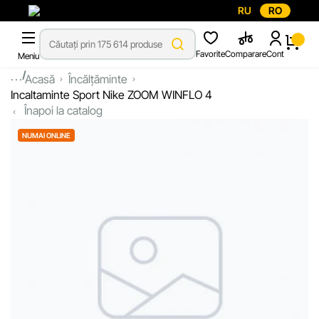
RU
RO
Favorite
Comparare
Cont
Meniu
...
Acasă
Încălțăminte
Incaltaminte Sport Nike ZOOM WINFLO 4
Înapoi la catalog
NUMAI ONLINE