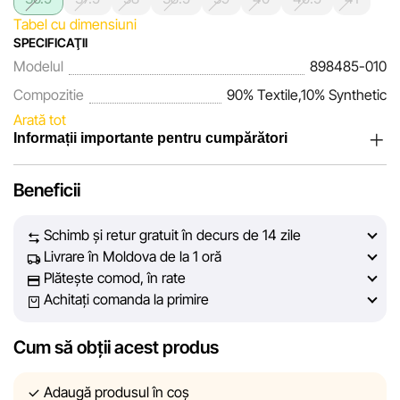
Tabel cu dimensiuni
SPECIFICAŢII
Modelul
898485-010
Compozitie
90% Textile,10% Synthetic
Arată tot
Informații importante pentru cumpărători
Noi, echipa rețelei de magazine Sportlandia, apreciem
Beneficii
încrederea clienților noștri. În fiecare zi depunem eforturi
pentru ca informațiile despre produsele și serviciile
Schimb și retur gratuit în decurs de 14 zile
prezentate pe site să fie cât mai complete, obiective și
Livrare în Moldova de la 1 oră
actuale. Scopul nostru este să vă oferim informații corecte și
Plătește comod, în rate
veridice, pentru ca dvs. să puteți lua cea mai bună decizie
Achitați comanda la primire
de cumpărare.
Cum să obții acest produs
Cu toate acestea, în ciuda controlului constant, Sportlandia
nu poate garanta acuratețea absolută a tuturor datelor
afișate pe site, din cauza unor posibile erori tehnice sau
Adaugă produsul în coș