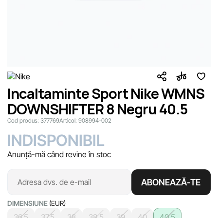
Incaltaminte Sport Nike WMNS
DOWNSHIFTER 8 Negru 40.5
Cod produs:
377769
Articol:
908994-002
INDISPONIBIL
Anunță-mă când revine în stoc
ABONEAZĂ-TE
DIMENSIUNE
(EUR)
36.5
37.5
38
38.5
39
40
40.5