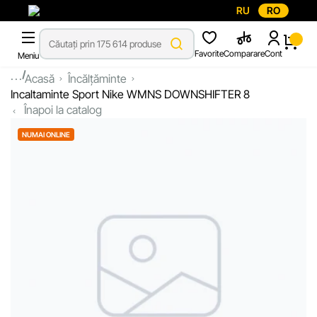
RU
RO
Favorite
Comparare
Cont
Meniu
...
Acasă
Încălțăminte
Incaltaminte Sport Nike WMNS DOWNSHIFTER 8
Înapoi la catalog
NUMAI ONLINE