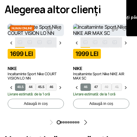
Alegerea altor clienți
erori în cel mai scurt termen rezonabil.
Lăsați pă
NUMAI ONLINE
1699 LEI
1999 LEI
NIKE
NIKE
Incaltaminte Sport Nike COURT
Incaltaminte Sport Nike NIKE AIR
VISION LO NN
MAX SC
9
40
40.5
44
45.5
46
41
42
40.5
42.5
46
43
47
44.5
40
45
41
47
42
35.5
47.
4
Livrare estimată: de la 1 oră
Livrare estimată: de la 1 oră
Adaugă in coș
Adaugă in coș