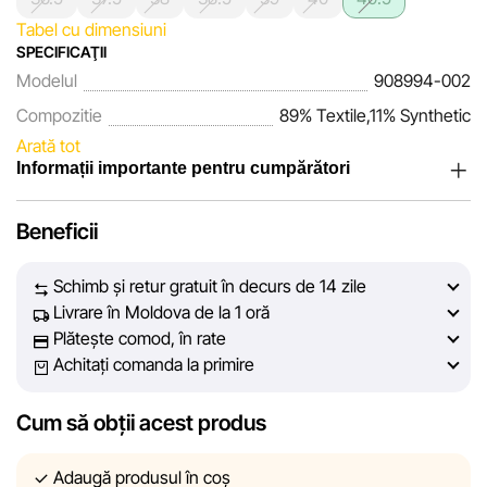
Tabel cu dimensiuni
SPECIFICAŢII
Modelul
908994-002
Compozitie
89% Textile,11% Synthetic
Arată tot
Informații importante pentru cumpărători
Noi, echipa rețelei de magazine Sportlandia, apreciem
Beneficii
încrederea clienților noștri. În fiecare zi depunem eforturi
pentru ca informațiile despre produsele și serviciile
Schimb și retur gratuit în decurs de 14 zile
prezentate pe site să fie cât mai complete, obiective și
Livrare în Moldova de la 1 oră
actuale. Scopul nostru este să vă oferim informații corecte și
Plătește comod, în rate
veridice, pentru ca dvs. să puteți lua cea mai bună decizie
Achitați comanda la primire
de cumpărare.
Cum să obții acest produs
Cu toate acestea, în ciuda controlului constant, Sportlandia
nu poate garanta acuratețea absolută a tuturor datelor
afișate pe site, din cauza unor posibile erori tehnice sau
Adaugă produsul în coș