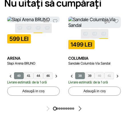
Nu uitaţi să cumpăraţi
599 LEI
1499 LEI
ARENA
COLUMBIA
Slapi Arena BRUNO
Sandale Columbia Via Sandal
40
41
44
46
42
36
43
37
45
38
39
40
41
Livrare estimată: de la 1 oră
Livrare estimată: de la 1 oră
Adaugă in coș
Adaugă in coș