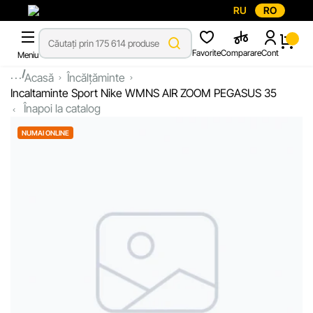
RU
RO
Favorite
Comparare
Cont
Meniu
...
Acasă
Încălțăminte
Incaltaminte Sport Nike WMNS AIR ZOOM PEGASUS 35
Înapoi la catalog
NUMAI ONLINE