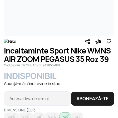
Incaltaminte Sport Nike WMNS
AIR ZOOM PEGASUS 35 Roz 39
Cod produs:
377800
Articol:
942855-601
INDISPONIBIL
Anunță-mă când revine în stoc
ABONEAZĂ-TE
DIMENSIUNE
(EUR)
36.5
37.5
38
38.5
39
40