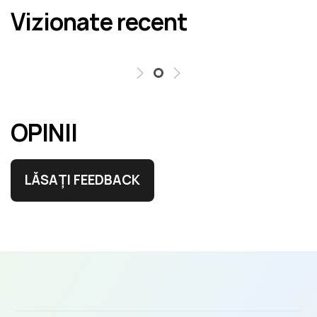
Vizionate recent
erori în cel mai scurt termen rezonabil.
OPINII
LĂSAȚI FEEDBACK