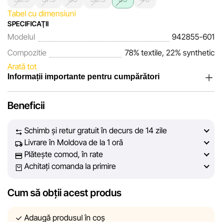
Tabel cu dimensiuni
SPECIFICAŢII
Modelul
942855-601
Compozitie
78% textile, 22% synthetic
Arată tot
Informații importante pentru cumpărători
Noi, echipa rețelei de magazine Sportlandia, apreciem
Beneficii
încrederea clienților noștri. În fiecare zi depunem eforturi
pentru ca informațiile despre produsele și serviciile
Schimb și retur gratuit în decurs de 14 zile
prezentate pe site să fie cât mai complete, obiective și
Livrare în Moldova de la 1 oră
actuale. Scopul nostru este să vă oferim informații corecte și
Plătește comod, în rate
veridice, pentru ca dvs. să puteți lua cea mai bună decizie
Achitați comanda la primire
de cumpărare.
Cum să obții acest produs
Cu toate acestea, în ciuda controlului constant, Sportlandia
nu poate garanta acuratețea absolută a tuturor datelor
afișate pe site, din cauza unor posibile erori tehnice sau
Adaugă produsul în coș