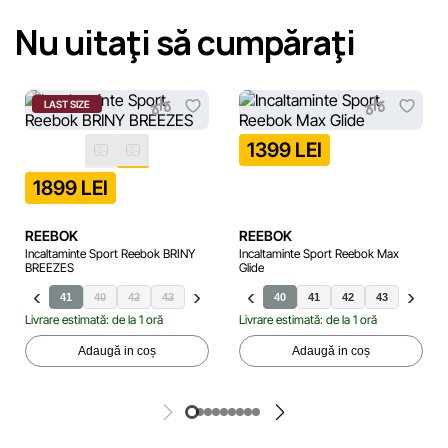
Nu uitaţi să cumpăraţi
LAST SIZE
1399 LEI
1899 LEI
REEBOK
REEBOK
Incaltaminte Sport Reebok BRINY
Incaltaminte Sport Reebok Max
BREEZES
Glide
41
40
42
43
44
45
40
41
42
43
44
Livrare estimată: de la 1 oră
Livrare estimată: de la 1 oră
Adaugă in coș
Adaugă in coș