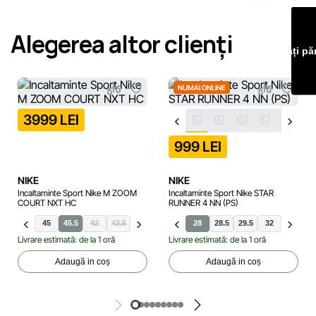
Echipa noastră verifică și actualizează periodic informațiile
de pe site pentru a identifica și corecta prompt eventualele
Alegerea altor clienți
erori în cel mai scurt termen rezonabil.
Lăsați pă
NUMAI ONLINE
3999 LEI
999 LEI
NIKE
NIKE
Incaltaminte Sport Nike M ZOOM
Incaltaminte Sport Nike STAR
COURT NXT HC
RUNNER 4 NN (PS)
4
44.5
45
45.5
42
42.5
28
28.5
29.5
32
33
3
Livrare estimată: de la 1 oră
Livrare estimată: de la 1 oră
Adaugă in coș
Adaugă in coș