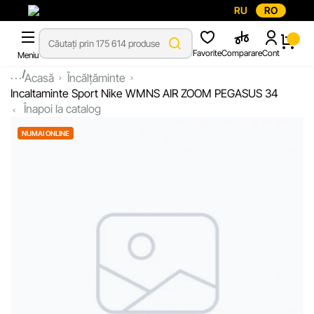
RU
RO
Favorite
Comparare
Cont
Meniu
...
Acasă
Încălțăminte
Incaltaminte Sport Nike WMNS AIR ZOOM PEGASUS 34
Înapoi la catalog
NUMAI ONLINE