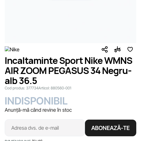
Incaltaminte Sport Nike WMNS
AIR ZOOM PEGASUS 34 Negru-
alb 36.5
Cod produs:
377734
Articol:
880560-001
INDISPONIBIL
Anunță-mă când revine în stoc
ABONEAZĂ-TE