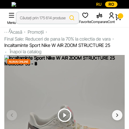
RU
RO
Favorite
Comparare
Cont
Meniu
...
Acasă
Promoții
Final Sale: Reduceri de pana la 70% la colectia de vara
Incaltaminte Sport Nike W AIR ZOOM STRUCTURE 25
Înapoi la catalog
NUMAI ONLINE