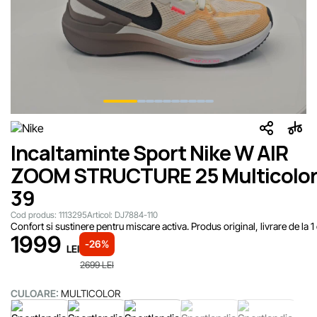
Incaltaminte Sport Nike W AIR
ZOOM STRUCTURE 25 Multicolo
39
Cod produs:
1113295
Articol:
DJ7884-110
Confort si sustinere pentru miscare activa. Produs original, livrare de la 1 
1999
-26%
LEI
2699
LEI
CULOARE:
MULTICOLOR