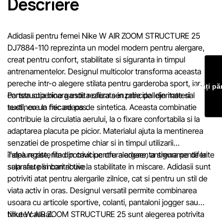
Descriere
oferite exclusiv în scop informativ.
Prețurile produselor, precum și condițiile de acordare a reduceri
cadourilor, plăților în rate și creditării pot fi modificate de către
Adidasii pentru femei Nike W AIR ZOOM STRUCTURE 25
compania Sportlandia în mod unilateral și fără notificare prealabi
DJ7884-110 reprezinta un model modern pentru alergare,
creat pentru confort, stabilitate si siguranta in timpul
Echipa noastră verifică și actualizează periodic informațiile de 
antrenamentelor. Designul multicolor transforma aceasta
site pentru a identifica și corecta prompt eventualele erori în ce
pereche intr-o alegere stilata pentru garderoba sport, iar
Lăsați pă
mai scurt termen rezonabil.
constructia bine gandita ofera senzatie de lejeritate si
Partea superioara este realizata in principal din material
sustinere la fiecare pas.
textil, cu un mic adaos de sintetica. Aceasta combinatie
contribuie la circulatia aerului, la o fixare confortabila si la
adaptarea placuta pe picior. Materialul ajuta la mentinerea
senzatiei de prospetime chiar si in timpul utilizarii
indelungate, fiind potrivit pentru alergare, antrenamente la
Talpa rezistenta din cauciuc ofera aderenta sigura pe diferite
sala sau plimbari active.
suprafete si contribuie la stabilitate in miscare. Adidasii sunt
potriviti atat pentru alergarile zilnice, cat si pentru un stil de
viata activ in oras. Designul versatil permite combinarea
usoara cu articole sportive, colanti, pantaloni jogger sau
tinute casual.
Nike W AIR ZOOM STRUCTURE 25 sunt alegerea potrivita