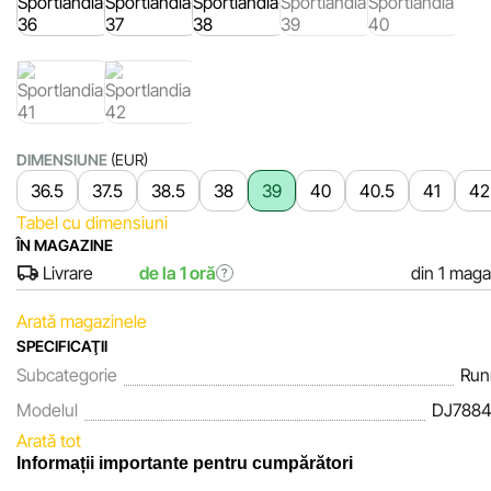
DIMENSIUNE
(EUR)
36.5
37.5
38.5
38
39
40
40.5
41
42
Tabel cu dimensiuni
ÎN MAGAZINE
Livrare
de la 1 oră
din 1 maga
?
Arată magazinele
SPECIFICAŢII
Subcategorie
Run
Modelul
DJ7884
Arată tot
Informații importante pentru cumpărători