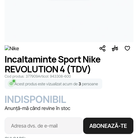
Incaltaminte Sport Nike
REVOLUTION 4 (TDV)
Cod produs:
377909
Articol:
943308-600
Acest produs este vizualizat acum de
3
persoane
INDISPONIBIL
Anunță-mă când revine în stoc
ABONEAZĂ-TE