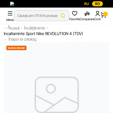
RU
RO
Favorite
Comparare
Cont
Meniu
...
Acasă
Încălțăminte
Incaltaminte Sport Nike REVOLUTION 4 (TDV)
Înapoi la catalog
NUMAI ONLINE