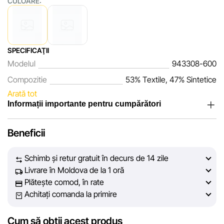
CULOARE:
SPECIFICAŢII
Modelul
943308-600
Compozitie
53% Textile, 47% Sintetice
Arată tot
Informații importante pentru cumpărători
Noi, echipa rețelei de magazine Sportlandia, apreciem
Beneficii
încrederea clienților noștri. În fiecare zi depunem eforturi
pentru ca informațiile despre produsele și serviciile
Schimb și retur gratuit în decurs de 14 zile
prezentate pe site să fie cât mai complete, obiective și
Livrare în Moldova de la 1 oră
actuale. Scopul nostru este să vă oferim informații corecte și
Plătește comod, în rate
veridice, pentru ca dvs. să puteți lua cea mai bună decizie
Achitați comanda la primire
de cumpărare.
Cum să obții acest produs
Cu toate acestea, în ciuda controlului constant, Sportlandia