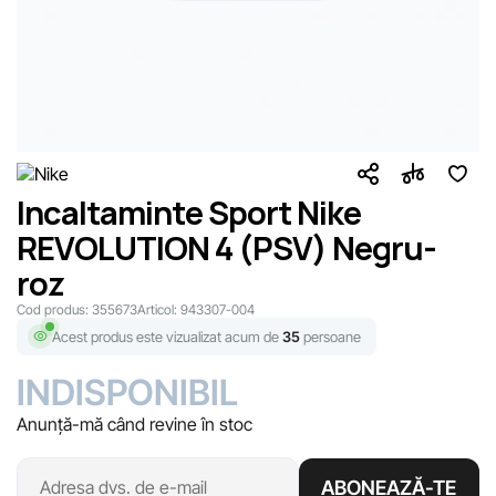
Incaltaminte Sport Nike
REVOLUTION 4 (PSV) Negru-
roz
Cod produs:
355673
Articol:
943307-004
Acest produs este vizualizat acum de
35
persoane
INDISPONIBIL
Anunță-mă când revine în stoc
ABONEAZĂ-TE