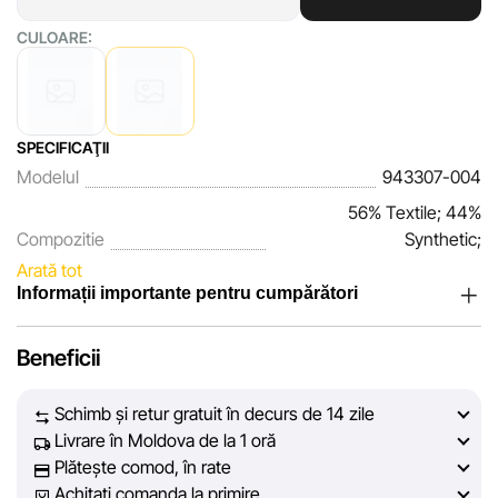
CULOARE:
SPECIFICAŢII
Modelul
943307-004
56% Textile; 44%
Compozitie
Synthetic;
Arată tot
Informații importante pentru cumpărători
Noi, echipa rețelei de magazine Sportlandia, apreciem
Beneficii
încrederea clienților noștri. În fiecare zi depunem eforturi
pentru ca informațiile despre produsele și serviciile
Schimb și retur gratuit în decurs de 14 zile
prezentate pe site să fie cât mai complete, obiective și
Livrare în Moldova de la 1 oră
actuale. Scopul nostru este să vă oferim informații corecte și
Plătește comod, în rate
veridice, pentru ca dvs. să puteți lua cea mai bună decizie
Achitați comanda la primire