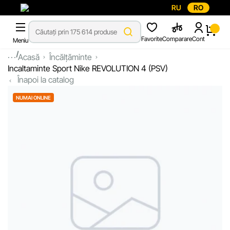
RU
RO
Favorite
Comparare
Cont
Meniu
...
Acasă
Încălțăminte
Incaltaminte Sport Nike REVOLUTION 4 (PSV)
Înapoi la catalog
NUMAI ONLINE