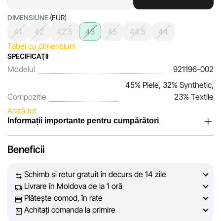
DIMENSIUNE
(EUR)
41
42
42.5
43
45
44.5
44
Tabel cu dimensiuni
SPECIFICAŢII
Modelul
921196-002
45% Piele, 32% Synthetic,
Compozitie
23% Textile
Arată tot
Informații importante pentru cumpărători
Noi, echipa rețelei de magazine Sportlandia, apreciem
Beneficii
încrederea clienților noștri. În fiecare zi depunem eforturi
pentru ca informațiile despre produsele și serviciile
Schimb și retur gratuit în decurs de 14 zile
prezentate pe site să fie cât mai complete, obiective și
Livrare în Moldova de la 1 oră
actuale. Scopul nostru este să vă oferim informații corecte și
Plătește comod, în rate
veridice, pentru ca dvs. să puteți lua cea mai bună decizie
Achitați comanda la primire
de cumpărare.