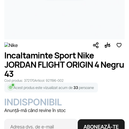
Incaltaminte Sport Nike
JORDAN FLIGHT ORIGIN 4 Negru
43
Cod produs:
372170
Articol:
921196-002
Acest produs este vizualizat acum de
33
persoane
INDISPONIBIL
Anunță-mă când revine în stoc
ABONEAZĂ-TE