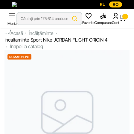
RU
RO
Favorite
Comparare
Cont
Meniu
...
Acasă
Încălțăminte
Incaltaminte Sport Nike JORDAN FLIGHT ORIGIN 4
Înapoi la catalog
NUMAI ONLINE